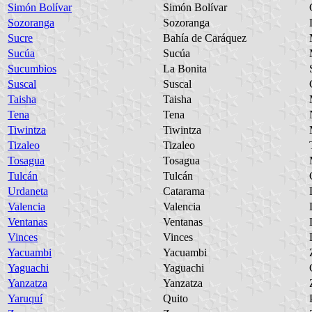
Simón Bolívar
Simón Bolívar
Sozoranga
Sozoranga
Sucre
Bahía de Caráquez
Sucúa
Sucúa
Sucumbios
La Bonita
Suscal
Suscal
Taisha
Taisha
Tena
Tena
Tiwintza
Tiwintza
Tizaleo
Tizaleo
Tosagua
Tosagua
Tulcán
Tulcán
Urdaneta
Catarama
Valencia
Valencia
Ventanas
Ventanas
Vinces
Vinces
Yacuambi
Yacuambi
Yaguachi
Yaguachi
Yanzatza
Yanzatza
Yaruquí
Quito