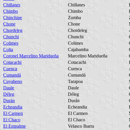
Chillanes
Chillanes
Chimbo
Chimbo
Chinchipe
Zumba
Chone
Chone
Chordeleg
Chordeleg
Chunchi
Chunchi
Colimes
Colimes
Colta
Cajabamba
Coronel Marcelino Maridueña
Marcelino Maridueña
Cotacachi
Cotacachi
Cuenca
Cuenca
Cumandá
Cumandá
Cuyabeno
Tarapoa
Daule
Daule
Déleg
Déleg
Durán
Durán
Echeandia
Echeandia
El Carmen
El Carmen
El Chaco
El Chaco
El Empalme
Velasco Ibarra