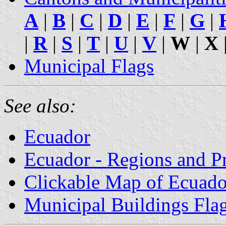
A
|
B
|
C
|
D
|
E
|
F
|
G
|
|
R
|
S
|
T
|
U
|
V
|
W
|
X
Municipal Flags
See also:
Ecuador
Ecuador - Regions and P
Clickable Map of Ecuado
Municipal Buildings Fla