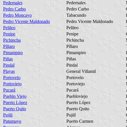
Pedernales
Pedernales
Pedro Carbo
Pedro Carbo
Pedro Moncayo
Tabacundo
Pedro Vicente Maldonado
Pedro Vicente Maldonado
Pelileo
Pelileo
Penipe
Penipe
Pichincha
Pichincha
Píllaro
Píllaro
Pimampiro
Pimampiro
Piñas
Piñas
Pindal
Pindal
Playas
General Villamil
Portovelo
Portovelo
Portoviejo
Portoviejo
Pucará
Pucará
Pueblo Viejo
Puebloviejo
Puerto López
Puerto López
Puerto Quito
Puerto Quito
Pujili
Pujilí
Putumayo
Puerto Carmen