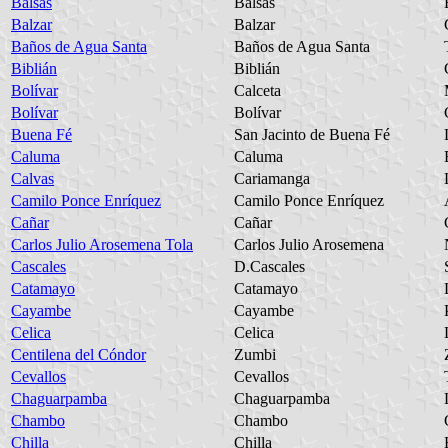
Balsas
Balsas
Balzar
Balzar
Baños de Agua Santa
Baños de Agua Santa
Biblián
Biblián
Bolívar
Calceta
Bolívar
Bolívar
Buena Fé
San Jacinto de Buena Fé
Caluma
Caluma
Calvas
Cariamanga
Camilo Ponce Enríquez
Camilo Ponce Enríquez
Cañar
Cañar
Carlos Julio Arosemena Tola
Carlos Julio Arosemena
Cascales
D.Cascales
Catamayo
Catamayo
Cayambe
Cayambe
Celica
Celica
Centilena del Cóndor
Zumbi
Cevallos
Cevallos
Chaguarpamba
Chaguarpamba
Chambo
Chambo
Chilla
Chilla