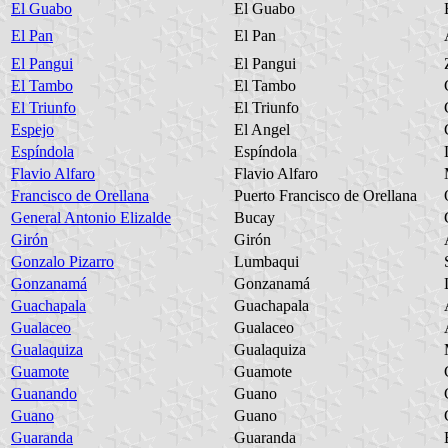
El Guabo
El Guabo
El Pan
El Pan
El Pangui
El Pangui
El Tambo
El Tambo
El Triunfo
El Triunfo
Espejo
El Angel
Espíndola
Espíndola
Flavio Alfaro
Flavio Alfaro
Francisco de Orellana
Puerto Francisco de Orellana
General Antonio Elizalde
Bucay
Girón
Girón
Gonzalo Pizarro
Lumbaqui
Gonzanamá
Gonzanamá
Guachapala
Guachapala
Gualaceo
Gualaceo
Gualaquiza
Gualaquiza
Guamote
Guamote
Guanando
Guano
Guano
Guano
Guaranda
Guaranda