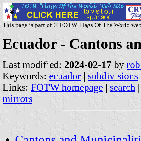
This page is part of © FOTW Flags Of The World web
Ecuador - Cantons an
Last modified:
2024-02-17
by
rob
Keywords:
ecuador
|
subdivisions
Links:
FOTW homepage
|
search
mirrors
Cantons and Municipalit