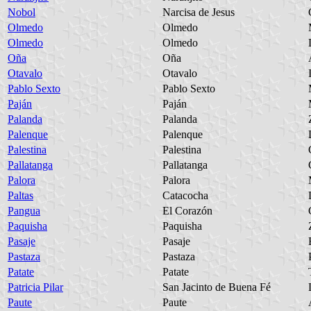
Nobol
Narcisa de Jesus
Olmedo
Olmedo
Olmedo
Olmedo
Oña
Oña
Otavalo
Otavalo
Pablo Sexto
Pablo Sexto
Paján
Paján
Palanda
Palanda
Palenque
Palenque
Palestina
Palestina
Pallatanga
Pallatanga
Palora
Palora
Paltas
Catacocha
Pangua
El Corazón
Paquisha
Paquisha
Pasaje
Pasaje
Pastaza
Pastaza
Patate
Patate
Patricia Pilar
San Jacinto de Buena Fé
Paute
Paute