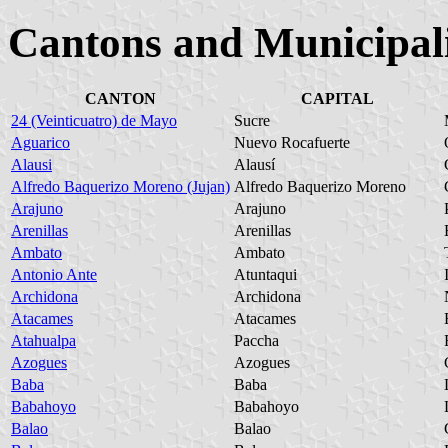
Cantons and Municipal
CANTON
CAPITAL
24 (Veinticuatro) de Mayo
Sucre
Aguarico
Nuevo Rocafuerte
Alausi
Alausí
Alfredo Baquerizo Moreno (Jujan)
Alfredo Baquerizo Moreno
Arajuno
Arajuno
Arenillas
Arenillas
Ambato
Ambato
Antonio Ante
Atuntaqui
Archidona
Archidona
Atacames
Atacames
Atahualpa
Paccha
Azogues
Azogues
Baba
Baba
Babahoyo
Babahoyo
Balao
Balao