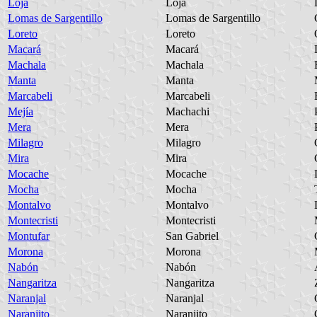
Loja
Loja
Lomas de Sargentillo
Lomas de Sargentillo
Loreto
Loreto
Macará
Macará
Machala
Machala
Manta
Manta
Marcabeli
Marcabeli
Mejía
Machachi
Mera
Mera
Milagro
Milagro
Mira
Mira
Mocache
Mocache
Mocha
Mocha
Montalvo
Montalvo
Montecristi
Montecristi
Montufar
San Gabriel
Morona
Morona
Nabón
Nabón
Nangaritza
Nangaritza
Naranjal
Naranjal
Naranjito
Naranjito