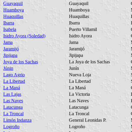
Guayaquil
Guayaquil
Huamboya
Huamboya
Huaquillas
Huaquillas
Ibarra
Ibarra
Isabela
Puerto Villamil
Isidro Ayora (Soledad)
Isidro Ayora
Jama
Jama
Jaramijó
Jaramijó
Jipijapa
Jipijapa
Joya de los Sachas
La Joya de los Sachas
Júnin
Junín
Lago Agrio
Nueva Loja
La Libertad
La Libertad
La Maná
La Maná
Las Lajas
La Victoria
Las Naves
Las Naves
Latacunga
Latacunga
La Troncal
La Troncal
Limón Indanza
General Leonidas P.
Logroño
Logroño