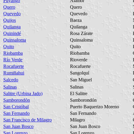
Puyango
Alamor
Quero
Quero
Quevedo
Quevedo
Quijos
Baeza
Quilanga
Quilanga
Quinindé
Rosa Zárate
Quinsaloma
Quinsaloma
Quito
Quito
Riobamba
Riobamba
Río Verde
Rioverde
Rocafuerte
Rocafuerte
Rumiñahui
Sangolquí
Salcedo
San Miguel
Salinas
Salinas
Salitre (Urbina Jado)
El Salitre
Samborondón
Samborondón
San Cristóbal
Puerto Baquerizo Moreno
San Fernando
San Fernando
San Francisco de Milagro
Milagro
San Juan Bosco
San Juan Bosco
San Lorenzo
San Lorenzo