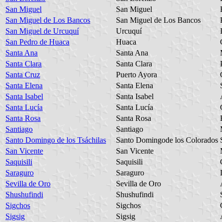
San Miguel
San Miguel
San Miguel de Los Bancos
San Miguel de Los Bancos
San Miguel de Urcuquí
Urcuquí
San Pedro de Huaca
Huaca
Santa Ana
Santa Ana
Santa Clara
Santa Clara
Santa Cruz
Puerto Ayora
Santa Elena
Santa Elena
Santa Isabel
Santa Isabel
Santa Lucía
Santa Lucía
Santa Rosa
Santa Rosa
Santiago
Santiago
Santo Domingo de los Tsáchilas
Santo Domingode los Colorados
San Vicente
San Vicente
Saquisili
Saquisili
Saraguro
Saraguro
Sevilla de Oro
Sevilla de Oro
Shushufindi
Shushufindi
Sigchos
Sigchos
Sigsig
Sigsig