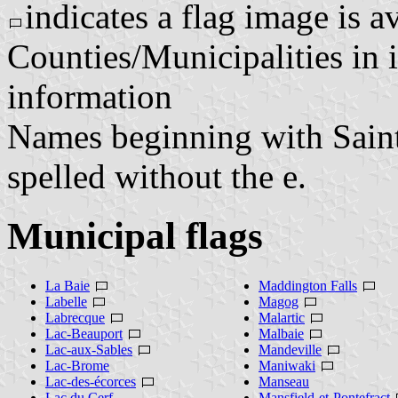
indicates a flag image is a
Counties/Municipalities in i
information
Names beginning with Saint o
spelled without the e.
Municipal flags
La Baie
Maddington Falls
Labelle
Magog
Labrecque
Malartic
Lac-Beauport
Malbaie
Lac-aux-Sables
Mandeville
Lac-Brome
Maniwaki
Lac-des-écorces
Manseau
Lac du Cerf
Mansfield-et-Pontefract