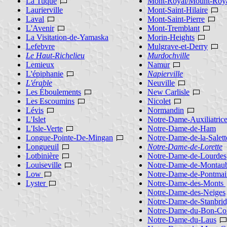
La Tuque
Mont-Royal/Mount-Roy
Laurierville
Mont-Saint-Hilaire
Laval
Mont-Saint-Pierre
L'Avenir
Mont-Tremblant
La Visitation-de-Yamaska
Morin-Heights
Lefebvre
Mulgrave-et-Derry
Le Haut-Richelieu
Murdochville
Lemieux
Namur
L'épiphanie
Napierville
L'érable
Neuville
Les Éboulements
New Carlisle
Les Escoumins
Nicolet
Lévis
Normandin
L'Islet
Notre-Dame-Auxiliatric
L'Isle-Verte
Notre-Dame-de-Ham
Longue-Pointe-De-Mingan
Notre-Dame-de-la-Salett
Longueuil
Notre-Dame-de-Lorette
Lotbinière
Notre-Dame-de-Lourdes
Louiseville
Notre-Dame-de-Montau
Low
Notre-Dame-de-Pontmai
Lyster
Notre-Dame-des-Monts
Notre-Dame-des-Neiges
Notre-Dame-de-Stanbri
Notre-Dame-du-Bon-Con
Notre-Dame-du-Laus