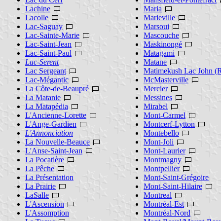
Lachine
Maria
Lacolle
Marieville
Lac-Saguay
Marsoui
Lac-Sainte-Marie
Mascouche
Lac-Saint-Jean
Maskinongé
Lac-Saint-Paul
Matagami
Lac-Serent
Matane
Lac Sergeant
Matimekush Lac John (R
Lac-Mégantic
McMasterville
La Côte-de-Beaupré
Mercier
La Matanie
Messines
La Matapédia
Mirabel
L'Ancienne-Lorette
Mont-Carmel
L'Ange-Gardien
Montcerf-Lytton
L'Annonciation
Montebello
La Nouvelle-Beauce
Mont-Joli
L'Anse-Saint-Jean
Mont-Laurier
La Pocatière
Montmagny
La Pêche
Montpellier
La Présentation
Mont-Saint-Grégoire
La Prairie
Mont-Saint-Hilaire
LaSalle
Montreal
L'Ascension
Montréal-Est
L'Assomption
Montréal-Nord