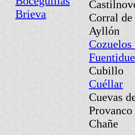
Boceguillas
Castilnov
Brieva
Corral de
Ayllón
Cozuelos
Fuentidu
Cubillo
Cuéllar
Cuevas d
Provanco
Chañe