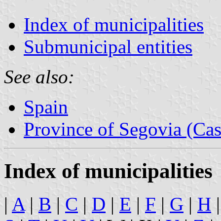
Index of municipalities
Submunicipal entities
See also:
Spain
Province of Segovia (Cas
Index of municipalities
|
A
|
B
|
C
|
D
|
E
|
F
|
G
|
H