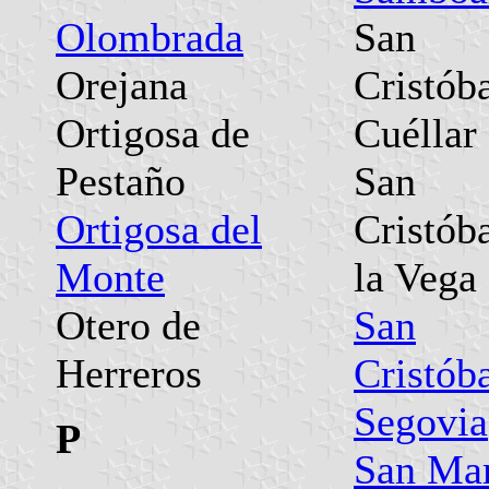
Olombrada
San
Orejana
Cristób
Ortigosa de
Cuéllar
Pestaño
San
Ortigosa del
Cristób
Monte
la Vega
Otero de
San
Herreros
Cristób
Segovia
P
San Mar