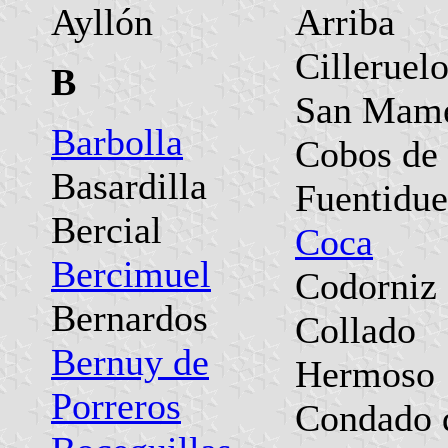
Ayllón
Arriba
Cilleruel
B
San Mam
Barbolla
Cobos de
Basardilla
Fuentidu
Bercial
Coca
Bercimuel
Codorniz
Bernardos
Collado
Bernuy de
Hermoso
Porreros
Condado 