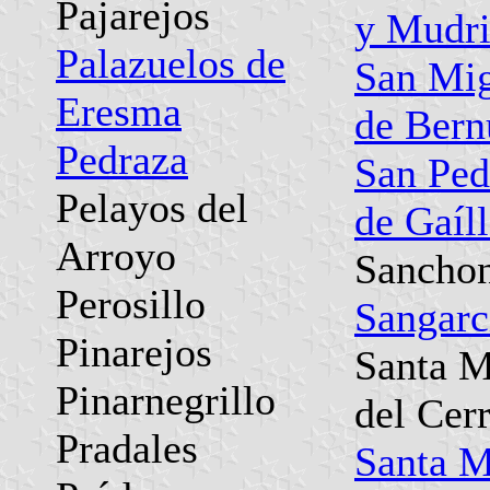
Pajarejos
y Mudr
Palazuelos de
San Mi
Eresma
de Bern
Pedraza
San Ped
Pelayos del
de Gaíl
Arroyo
Sancho
Perosillo
Sangarc
Pinarejos
Santa M
Pinarnegrillo
del Cer
Pradales
Santa M