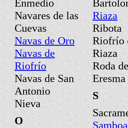
Enmedio
Bartol
Navares de las
Riaza
Cuevas
Ribota
Navas de Oro
Riofrío
Navas de
Riaza
Riofrío
Roda d
Navas de San
Eresma
Antonio
S
Nieva
Sacram
O
Samboa