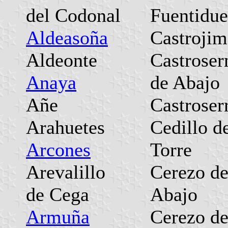
del Codonal
Fuentidu
Aldeasoña
Castroji
Aldeonte
Castroser
Anaya
de Abajo
Añe
Castroser
Arahuetes
Cedillo de
Arcones
Torre
Arevalillo
Cerezo d
de Cega
Abajo
Armuña
Cerezo d