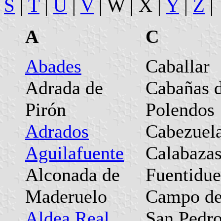
S
|
T
|
U
|
V
| W | X |
Y
|
Z
|
A
C
Abades
Caballar
Adrada de
Cabañas 
Pirón
Polendos
Adrados
Cabezuel
Aguilafuente
Calabazas
Alconada de
Fuentidu
Maderuelo
Campo d
Aldea Real
San Pedr