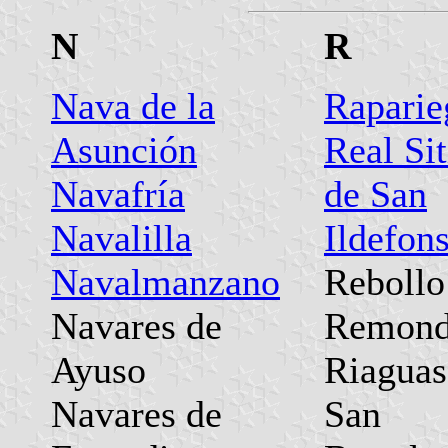
N
R
Nava de la
Raparie
Asunción
Real Sit
Navafría
de San
Navalilla
Ildefon
Navalmanzano
Rebollo
Navares de
Remon
Ayuso
Riaguas
Navares de
San