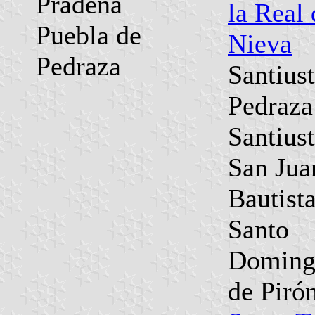
Prádena
la Real 
Puebla de
Nieva
Pedraza
Santius
Pedraza
Santius
San Jua
Bautist
Santo
Doming
de Piró