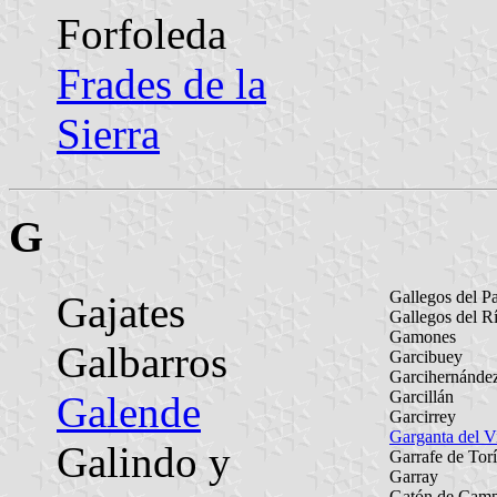
Forfoleda
Frades de la
Sierra
G
Gallegos del P
Gajates
Gallegos del R
Gamones
Galbarros
Garcibuey
Garcihernánde
Garcillán
Galende
Garcirrey
Garganta del Vi
Galindo y
Garrafe de Tor
Garray
Gatón de Cam