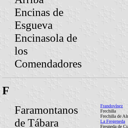
Encinas de
Esgueva
Encinasola de
los
Comendadores
F
Frandovínez
Faramontanos
Frechilla
Frechilla de A
de Tábara
La Fregeneda
Fresneda de Cu