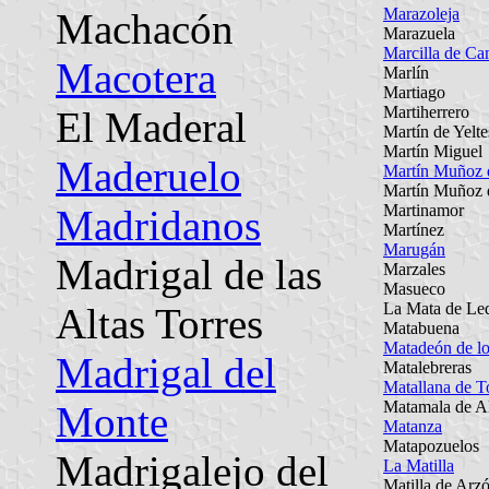
Marazoleja
Machacón
Marazuela
Marcilla de C
Macotera
Marlín
Martiago
Martiherrero
El Maderal
Martín de Yelte
Martín Miguel
Maderuelo
Martín Muñoz 
Martín Muñoz d
Martinamor
Madridanos
Martínez
Marugán
Madrigal de las
Marzales
Masueco
La Mata de Le
Altas Torres
Matabuena
Matadeón de lo
Madrigal del
Matalebreras
Matallana de T
Matamala de A
Monte
Matanza
Matapozuelos
Madrigalejo del
La Matilla
Matilla de Arz