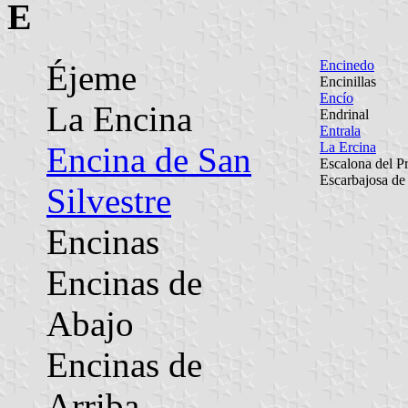
E
Encinedo
Éjeme
Encinillas
Encío
La Encina
Endrinal
Entrala
La Ercina
Encina de San
Escalona del P
Escarbajosa de
Silvestre
Encinas
Encinas de
Abajo
Encinas de
Arriba