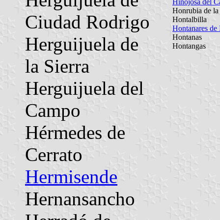
Hinojosa del 
Honrubia de la
Ciudad Rodrigo
Hontalbilla
Hontanares de
Hontanas
Herguijuela de
Hontangas
la Sierra
Herguijuela del
Campo
Hérmedes de
Cerrato
Hermisende
Hernansancho