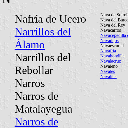
Nava de Sotrob
Nafría de Ucero
Nava del Barc
Nava del Rey
Narrillos del
Navacarros
Navacepedilla 
Navadijos
Álamo
Navaescurial
Navafría
Narrillos del
Navahondilla
Navalacruz
Navaleno
Rebollar
Navales
Navalilla
Narros
Narros de
Matalayegua
Narros de