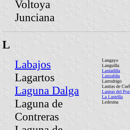
Voltoya
Junciana
L
Langayo
Labajos
Languilla
Lantadilla
Lagartos
Lanzahíta
Larrodrigo
Lastras de Cuél
Laguna Dalga
Lastras del Po
La Lastrilla
Laguna de
Ledesma
Contreras
Laguna de