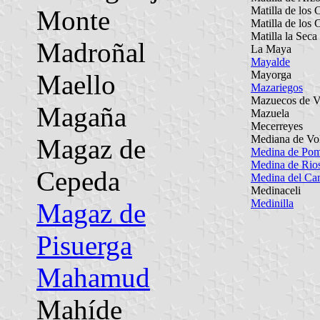
Matilla de los 
Monte
Matilla de los 
Matilla la Seca
Madroñal
La Maya
Mayalde
Mayorga
Maello
Mazariegos
Mazuecos de V
Magaña
Mazuela
Mecerreyes
Mediana de Vo
Magaz de
Medina de Po
Medina de Rio
Cepeda
Medina del C
Medinaceli
Medinilla
Magaz de
Pisuerga
Mahamud
Mahíde