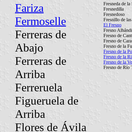
Fresneda de la 
Fariza
Fresnedilla
Fresnedoso
Fermoselle
Fresnillo de la
El Fresno
Fresno Alhánd
Ferreras de
Fresno de Cant
Fresno de Car
Abajo
Fresno de la F
Fresno de la P
Fresno de la R
Ferreras de
Fresno de la V
Fresno de Río 
Arriba
Ferreruela
Figueruela de
Arriba
Flores de Ávila