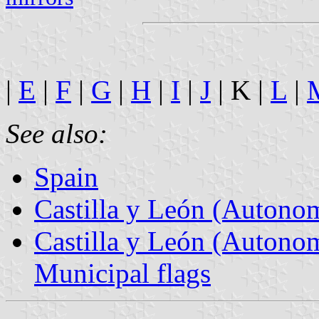
|
E
|
F
|
G
|
H
|
I
|
J
| K |
L
|
See also:
Spain
Castilla y León (Auton
Castilla y León (Autono
Municipal flags