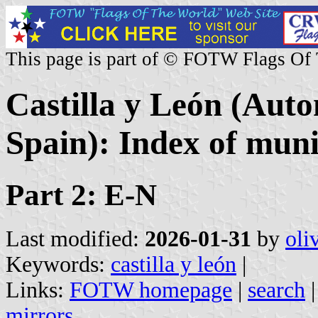
This page is part of © FOTW Flags Of
Castilla y León (Au
Spain): Index of munic
Part 2: E-N
Last modified:
2026-01-31
by
oli
Keywords:
castilla y león
|
Links:
FOTW homepage
|
search
mirrors