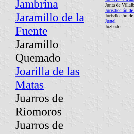
Jambrina
Junta de Villal
Jurisdicción de
Jaramillo de la
Jurisdicción de
Justel
Juzbado
Fuente
Jaramillo
Quemado
Joarilla de las
Matas
Juarros de
Riomoros
Juarros de