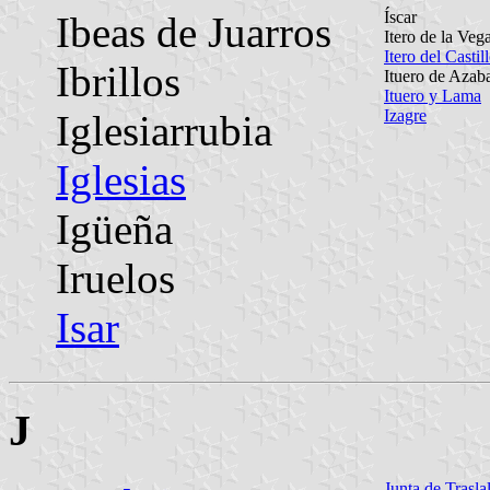
Íscar
Ibeas de Juarros
Itero de la Veg
Itero del Castil
Ibrillos
Ituero de Azab
Ituero y Lama
Izagre
Iglesiarrubia
Iglesias
Igüeña
Iruelos
Isar
J
Junta de Trasl