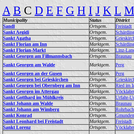
A
B
C
D
E
F
G
H
I
J
K
L
Municipality
Status
District
Sandl
Ortsgem.
Freistadt
Sankt Aegidi
Ortsgem.
Schärdin
Sankt Agatha
Ortsgem.
Grieskirc
Sankt Florian am Inn
Marktgem.
Schärdin
Sankt Florian-Markt
Marktgem.
Linz-Lan
Sankt Georgen am Fillmannsbach
Ortsgem.
Braunau
Sankt Georgen am Walde
Marktgem.
Perg
Sankt Georgen an der Gusen
Marktgem.
Perg
Sankt Georgen bei Grieskirchen
Ortsgem.
Grieskirc
Sankt Georgen bei Obernberg am Inn
Ortsgem.
Ried im I
Sankt Georgen im Attergau
Marktgem.
Vöcklabr
Sankt Gotthard im Mühlkreis
Ortsgem.
Urfahr-
Sankt Johann am Walde
Ortsgem.
Braunau
Sankt Johann am Wimberg
Ortsgem.
Rohrbach
Sankt Konrad
Ortsgem.
Gmunde
Sankt Leonhard bei Freistadt
Marktgem.
Freistadt
Sankt Lorenz
Ortsgem.
Vöcklabr