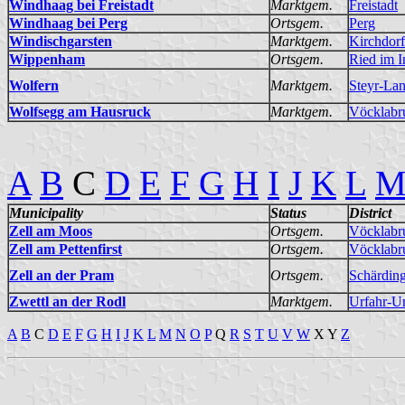
Windhaag bei Freistadt
Marktgem.
Freistadt
Windhaag bei Perg
Ortsgem.
Perg
Windischgarsten
Marktgem.
Kirchdorf
Wippenham
Ortsgem.
Ried im I
Wolfern
Marktgem.
Steyr-La
Wolfsegg am Hausruck
Marktgem.
Vöcklabr
A
B
C
D
E
F
G
H
I
J
K
L
Municipality
Status
District
Zell am Moos
Ortsgem.
Vöcklabr
Zell am Pettenfirst
Ortsgem.
Vöcklabr
Zell an der Pram
Ortsgem.
Schärdin
Zwettl an der Rodl
Marktgem.
Urfahr-
A
B
C
D
E
F
G
H
I
J
K
L
M
N
O
P
Q
R
S
T
U
V
W
X Y
Z