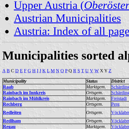
Upper Austria (
Oberöster
Austrian Municipalities
Austria: Index of all pag
Municipalities sorted a
A
B
C
D
E
F
G
H
I
J
K
L
M
N
O
P
Q
R
S
T
U
V
W
X Y
Z
Municipality
Status
District
Raab
Marktgem.
Schärdin
Rainbach im Innkreis
Ortsgem.
Schärdin
Rainbach im Mühlkreis
Marktgem.
Freistadt
Rechberg
Ortsgem.
Perg
Redleiten
Ortsgem.
Vöcklabr
Redlham
Ortsgem.
Vöcklabr
Regau
Marktgem.
Vöcklabr