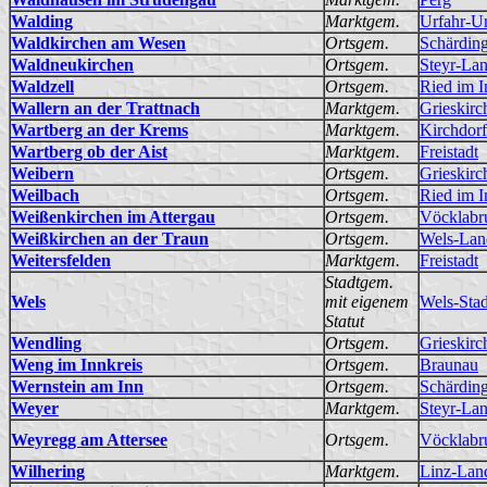
Walding
Marktgem.
Urfahr-
Waldkirchen am Wesen
Ortsgem.
Schärdin
Waldneukirchen
Ortsgem.
Steyr-La
Waldzell
Ortsgem.
Ried im I
Wallern an der Trattnach
Marktgem.
Grieskirc
Wartberg an der Krems
Marktgem.
Kirchdorf
Wartberg ob der Aist
Marktgem.
Freistadt
Weibern
Ortsgem.
Grieskirc
Weilbach
Ortsgem.
Ried im I
Weißenkirchen im Attergau
Ortsgem.
Vöcklabr
Weißkirchen an der Traun
Ortsgem.
Wels-Lan
Weitersfelden
Marktgem.
Freistadt
Stadtgem.
Wels
mit eigenem
Wels-Stad
Statut
Wendling
Ortsgem.
Grieskirc
Weng im Innkreis
Ortsgem.
Braunau
Wernstein am Inn
Ortsgem.
Schärdin
Weyer
Marktgem.
Steyr-La
Weyregg am Attersee
Ortsgem.
Vöcklabr
Wilhering
Marktgem.
Linz-Lan