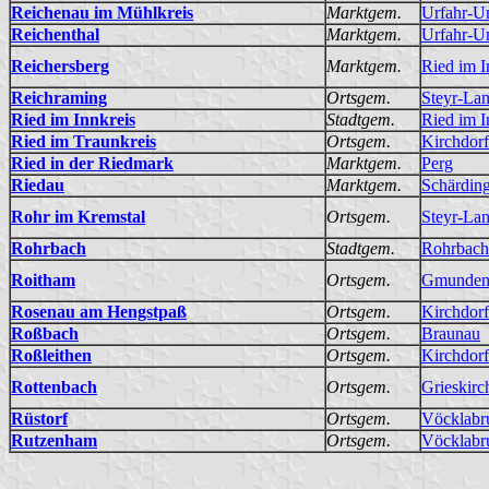
Reichenau im Mühlkreis
Marktgem.
Urfahr-
Reichenthal
Marktgem.
Urfahr-
Reichersberg
Marktgem.
Ried im I
Reichraming
Ortsgem.
Steyr-La
Ried im Innkreis
Stadtgem.
Ried im I
Ried im Traunkreis
Ortsgem.
Kirchdorf
Ried in der Riedmark
Marktgem.
Perg
Riedau
Marktgem.
Schärdin
Rohr im Kremstal
Ortsgem.
Steyr-La
Rohrbach
Stadtgem.
Rohrbach
Roitham
Ortsgem.
Gmunde
Rosenau am Hengstpaß
Ortsgem.
Kirchdorf
Roßbach
Ortsgem.
Braunau
Roßleithen
Ortsgem.
Kirchdorf
Rottenbach
Ortsgem.
Grieskirc
Rüstorf
Ortsgem.
Vöcklabr
Rutzenham
Ortsgem.
Vöcklabr