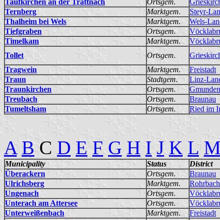
Taufkirchen an der Trattnach
Ortsgem.
Grieskirc
Ternberg
Marktgem.
Steyr-La
Thalheim bei Wels
Marktgem.
Wels-Lan
Tiefgraben
Ortsgem.
Vöcklabr
Timelkam
Marktgem.
Vöcklabr
Tollet
Ortsgem.
Grieskirc
Tragwein
Marktgem.
Freistadt
Traun
Stadtgem.
Linz-Lan
Traunkirchen
Ortsgem.
Gmunde
Treubach
Ortsgem.
Braunau
Tumeltsham
Ortsgem.
Ried im I
A
B
C
D
E
F
G
H
I
J
K
L
Municipality
Status
District
Überackern
Ortsgem.
Braunau
Ulrichsberg
Marktgem.
Rohrbach
Ungenach
Ortsgem.
Vöcklabr
Unterach am Attersee
Ortsgem.
Vöcklabr
Unterweißenbach
Marktgem.
Freistadt