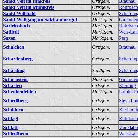
Sankt Veit im Innkreis
Ortsgem.
Braunau
Sankt Veit im Mühlkreis
Ortsgem.
Rohrbach
Sankt Willibald
Ortsgem.
Schärdin
Sankt Wolfgang im Salzkammergut
Marktgem.
Gmunde
Sarleinsbach
Marktgem.
Rohrbach
Sattledt
Marktgem.
Wels-Lan
Saxen
Marktgem.
Perg
Schalchen
Ortsgem.
Braunau
Schardenberg
Ortsgem.
Schärdin
Schärding
Stadtgem.
Schärdin
Scharnstein
Marktgem.
Gmunde
Scharten
Ortsgem.
Eferding
Schenkenfelden
Marktgem.
Urfahr-
Schiedlberg
Ortsgem.
Steyr-La
Schildorn
Ortsgem.
Ried im I
Schlägl
Ortsgem.
Rohrbach
Schlatt
Ortsgem.
Vöcklabr
Schleißheim
Ortsgem.
Wels-Lan