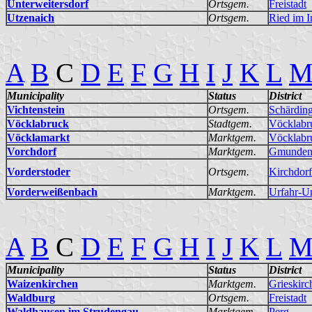
Unterweitersdorf
Ortsgem.
Freistadt
Utzenaich
Ortsgem.
Ried im I
A
B
C
D
E
F
G
H
I
J
K
L
Municipality
Status
District
Vichtenstein
Ortsgem.
Schärdin
Vöcklabruck
Stadtgem.
Vöcklabr
Vöcklamarkt
Marktgem.
Vöcklabr
Vorchdorf
Marktgem.
Gmunde
Vorderstoder
Ortsgem.
Kirchdorf
Vorderweißenbach
Marktgem.
Urfahr-
A
B
C
D
E
F
G
H
I
J
K
L
Municipality
Status
District
Waizenkirchen
Marktgem.
Grieskirc
Waldburg
Ortsgem.
Freistadt
Waldhausen im Strudengau
Marktgem.
Perg