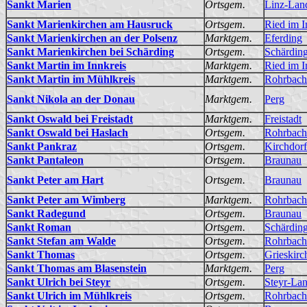
Sankt Marien
Ortsgem.
Linz-Lan
Sankt Marienkirchen am Hausruck
Ortsgem.
Ried im I
Sankt Marienkirchen an der Polsenz
Marktgem.
Eferding
Sankt Marienkirchen bei Schärding
Ortsgem.
Schärdin
Sankt Martin im Innkreis
Marktgem.
Ried im I
Sankt Martin im Mühlkreis
Marktgem.
Rohrbach
Sankt Nikola an der Donau
Marktgem.
Perg
Sankt Oswald bei Freistadt
Marktgem.
Freistadt
Sankt Oswald bei Haslach
Ortsgem.
Rohrbach
Sankt Pankraz
Ortsgem.
Kirchdorf
Sankt Pantaleon
Ortsgem.
Braunau
Sankt Peter am Hart
Ortsgem.
Braunau
Sankt Peter am Wimberg
Marktgem.
Rohrbach
Sankt Radegund
Ortsgem.
Braunau
Sankt Roman
Ortsgem.
Schärdin
Sankt Stefan am Walde
Ortsgem.
Rohrbach
Sankt Thomas
Ortsgem.
Grieskirc
Sankt Thomas am Blasenstein
Marktgem.
Perg
Sankt Ulrich bei Steyr
Ortsgem.
Steyr-La
Sankt Ulrich im Mühlkreis
Ortsgem.
Rohrbach