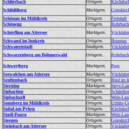
Schlierbach
Ortsgem.
Kirchdorf
Schlüßlberg
Marktgem.
Grieskirc
Schönau im Mühlkreis
Ortsgem.
Freistadt
Schönegg
Ortsgem.
Rohrbach
Schörfling am Attersee
Marktgem.
Vöcklabr
Schwand im Innkreis
Ortsgem.
Braunau
Schwanenstadt
Stadtgem.
Vöcklabr
Schwarzenberg am Böhmerwald
Ortsgem.
Rohrbach
Schwertberg
Marktgem.
Perg
Seewalchen am Attersee
Marktgem.
Vöcklabr
Senftenbach
Ortsgem.
Ried im I
Sierning
Marktgem.
Steyr-La
Sigharting
Ortsgem.
Schärdin
Sipbachzell
Ortsgem.
Wels-Lan
Sonnberg im Mühlkreis
Ortsgem.
Urfahr-
Spital am Pyhrn
Ortsgem.
Kirchdorf
Stadl-Paura
Marktgem.
Wels-Lan
Steegen
Ortsgem.
Grieskirc
Steinbach am Attersee
Ortsgem.
Vöcklabr