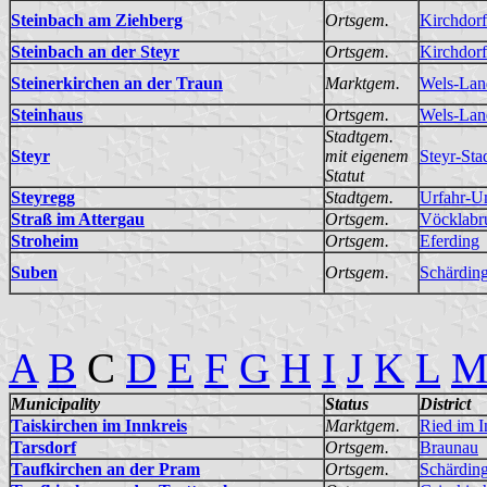
Steinbach am Ziehberg
Ortsgem.
Kirchdorf
Steinbach an der Steyr
Ortsgem.
Kirchdorf
Steinerkirchen an der Traun
Marktgem.
Wels-Lan
Steinhaus
Ortsgem.
Wels-Lan
Stadtgem.
Steyr
mit eigenem
Steyr-Sta
Statut
Steyregg
Stadtgem.
Urfahr-
Straß im Attergau
Ortsgem.
Vöcklabr
Stroheim
Ortsgem.
Eferding
Suben
Ortsgem.
Schärdin
A
B
C
D
E
F
G
H
I
J
K
L
Municipality
Status
District
Taiskirchen im Innkreis
Marktgem.
Ried im I
Tarsdorf
Ortsgem.
Braunau
Taufkirchen an der Pram
Ortsgem.
Schärdin