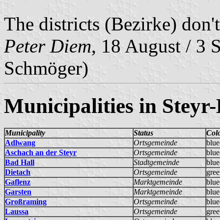
The districts (Bezirke) don'
Peter Diem
, 18 August / 3 
Schmöger)
Municipalities in Steyr
Municipality
Status
Col
Adlwang
Ortsgemeinde
blue
Aschach an der Steyr
Ortsgemeinde
blue
Bad Hall
Stadtgemeinde
blue
Dietach
Ortsgemeinde
gree
Gaflenz
Marktgemeinde
blue
Garsten
Marktgemeinde
blue
Großraming
Ortsgemeinde
blue
Laussa
Ortsgemeinde
gree