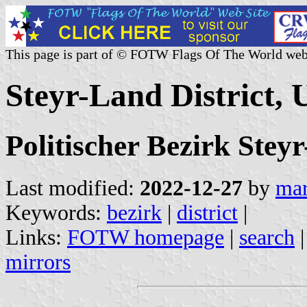
This page is part of © FOTW Flags Of The World web
Steyr-Land District, 
Politischer Bezirk Stey
Last modified:
2022-12-27
by
mar
Keywords:
bezirk
|
district
|
Links:
FOTW homepage
|
search
mirrors