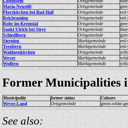
Losenstein
Ortsgemeinde
blue
Maria-Neustift
Ortsgemeinde
gree
Pfarrkirchen bei Bad Hall
Ortsgemeinde
red-
Reichraming
Ortsgemeinde
red-
Rohr im Kremstal
Ortsgemeinde
gree
Sankt Ulrich bei Steyr
Ortsgemeinde
blue
Schiedlberg
Ortsgemeinde
gree
Sierning
Marktgemeinde
red-
Ternberg
Marktgemeinde
red-
Waldneukirchen
Ortsgemeinde
yell
Weyer
Marktgemeinde
whit
Wolfern
Marktgemeinde
yell
Former Municipalities i
Municipality
former status
Colours
Weyer-Land
Ortsgemeinde
green-white-gr
See also: