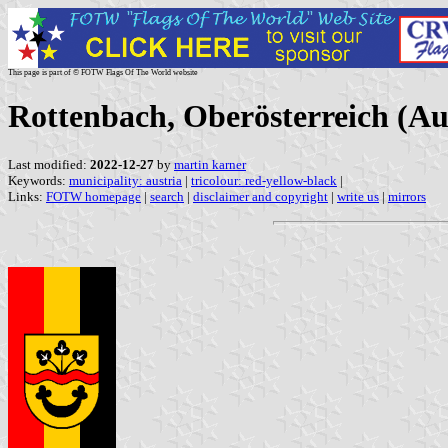
This page is part of © FOTW Flags Of The World website
Rottenbach, Oberösterreich (Au
Last modified:
2022-12-27
by
martin karner
Keywords:
municipality: austria
|
tricolour: red-yellow-black
|
Links:
FOTW homepage
|
search
|
disclaimer and copyright
|
write us
|
mirrors