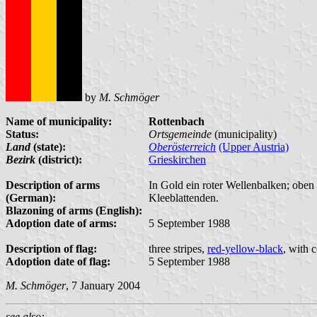
by
M. Schmöger
Name of municipality:
Rottenbach
Status:
Ortsgemeinde
(municipality)
Land
(state):
Oberösterreich
(Upper Austria)
Bezirk
(district):
Grieskirchen
Description of arms
In Gold ein roter Wellenbalken; oben
(German):
Kleeblattenden.
Blazoning of arms (English):
Adoption date of arms:
5 September 1988
Description of flag:
three stripes,
red-yellow-black
, with 
Adoption date of flag:
5 September 1988
M. Schmöger
, 7 January 2004
see also: