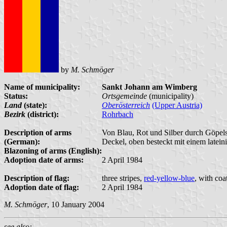
by
M. Schmöger
Name of municipality:
Sankt Johann am Wimberg
Status:
Ortsgemeinde
(municipality)
Land
(state):
Oberösterreich
(Upper Austria)
Bezirk
(district):
Rohrbach
Description of arms
Von Blau, Rot und Silber durch Göpelsc
(German):
Deckel, oben besteckt mit einem latein
Blazoning of arms (English):
Adoption date of arms:
2 April 1984
Description of flag:
three stripes,
red-yellow-blue
, with coa
Adoption date of flag:
2 April 1984
M. Schmöger
, 10 January 2004
see also: