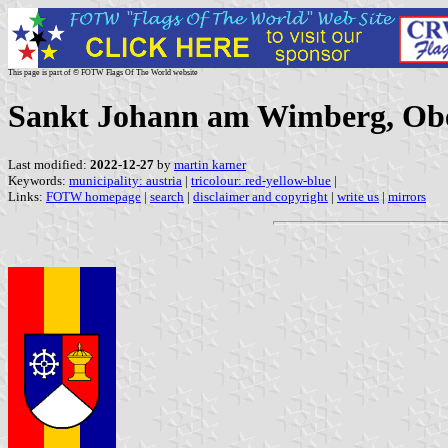
This page is part of © FOTW Flags Of The World website
Sankt Johann am Wimberg, Ober
Last modified:
2022-12-27
by
martin karner
Keywords:
municipality: austria
|
tricolour: red-yellow-blue
|
Links:
FOTW homepage
|
search
|
disclaimer and copyright
|
write us
|
mirrors