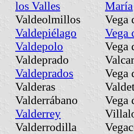
los Valles
María
Valdeolmillos
Vega 
Valdepiélago
Vega 
Valdepolo
Vega 
Valdeprado
Valca
Valdeprados
Vega 
Valderas
Valde
Valderrábano
Vega 
Valderrey
Villa
Valderrodilla
Vegac