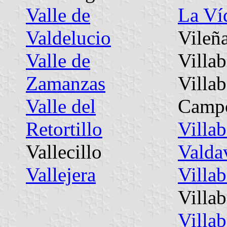
Valle de
La Ví
Valdelucio
Vileñ
Valle de
Villa
Zamanzas
Villab
Valle del
Camp
Retortillo
Villab
Vallecillo
Valda
Vallejera
Villab
Villa
Villab