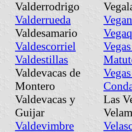
Valderrodrigo
Vegal
Valderrueda
Vegan
Valdesamario
Vega
Valdescorriel
Vegas
Valdestillas
Matut
Valdevacas de
Vegas
Montero
Cond
Valdevacas y
Las V
Guijar
Velam
Valdevimbre
Velas