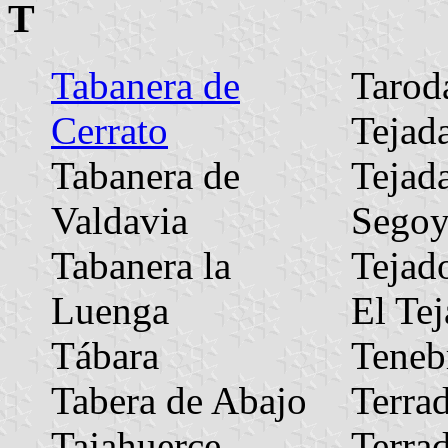
T
Tabanera de
Tarod
Cerrato
Tejad
Tabanera de
Tejad
Valdavia
Segoy
Tabanera la
Tejad
Luenga
El Te
Tábara
Teneb
Tabera de Abajo
Terrad
Tajahuerce
Terrad