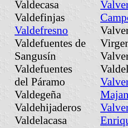
Valdecasa
Valve
Valdefinjas
Camp
Valdefresno
Valver
Valdefuentes de
Virge
Sangusín
Valve
Valdefuentes
Valde
del Páramo
Valve
Valdegeña
Maja
Valdehijaderos
Valve
Valdelacasa
Enriq