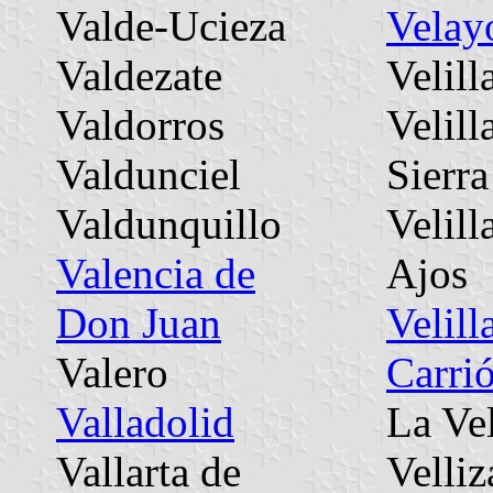
Valde-Ucieza
Velay
Valdezate
Velill
Valdorros
Velill
Valdunciel
Sierra
Valdunquillo
Velill
Valencia de
Ajos
Don Juan
Velill
Valero
Carri
Valladolid
La Vel
Vallarta de
Velliz