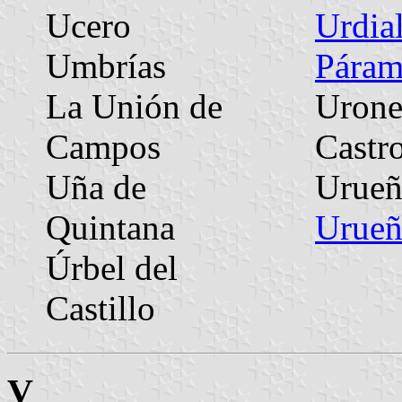
Ucero
Urdial
Umbrías
Pára
La Unión de
Urone
Campos
Castr
Uña de
Urueñ
Quintana
Urueñ
Úrbel del
Castillo
V