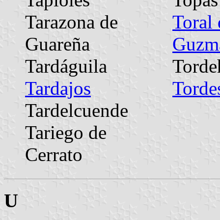
Tarazona de
Toral 
Guareña
Guzm
Tardáguila
Tord
Tardajos
Tordes
Tardelcuende
Tariego de
Cerrato
U