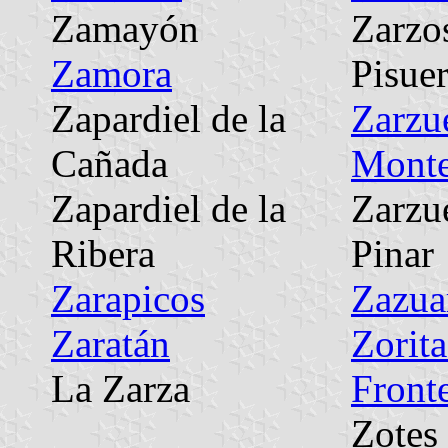
Zamayón
Zarzo
Zamora
Pisue
Zapardiel de la
Zarzue
Cañada
Mont
Zapardiel de la
Zarzue
Ribera
Pinar
Zarapicos
Zazua
Zaratán
Zorita
La Zarza
Front
Zotes 