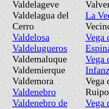
Valdelageve
Valve
Valdelagua del
La Vec
Cerro
Vecin
Valdelosa
Vega 
Valdelugueros
Espin
Valdemaluque
Vega 
Valdemierque
Infan
Valdemora
Vega 
Valdenebro
Ruipo
Valdenebro de
Vega 