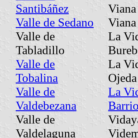
Santibáñez
Viana
Valle de Sedano
Viana
Valle de
La Vi
Tabladillo
Bureb
Valle de
La Vi
Tobalina
Ojeda
Valle de
La Vi
Valdebezana
Barri
Valle de
Viday
Valdelaguna
Videm