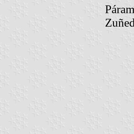
Pára
Zuñe