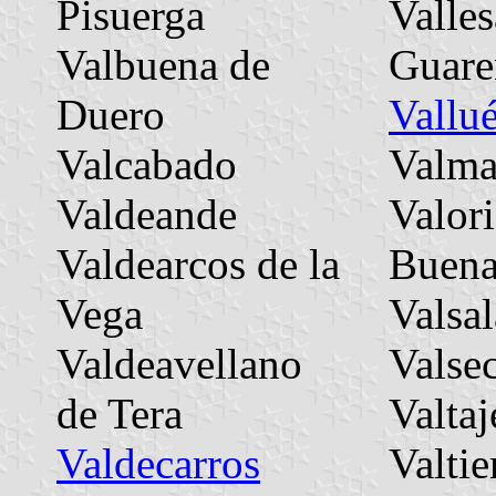
Pisuerga
Valles
Valbuena de
Guare
Duero
Vallu
Valcabado
Valma
Valdeande
Valori
Valdearcos de la
Buen
Vega
Valsa
Valdeavellano
Valse
de Tera
Valtaj
Valdecarros
Valti