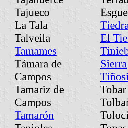
Tajueco
Esgue
La Tala
Tiedr
Talveila
El Ti
Tamames
Tinieb
Támara de
Sierra
Campos
Tiñosi
Tamariz de
Tobar
Campos
Tolba
Tamarón
Toloci
Tapioles
Topas