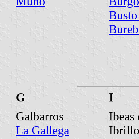
Muñó
Burgo
Busto
Bureb
G
I
Galbarros
Ibeas 
La Gallega
Ibrill