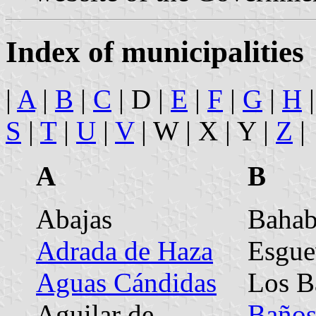
Index of municipalities
|
A
|
B
|
C
| D |
E
|
F
|
G
|
H
S
|
T
|
U
|
V
| W | X | Y |
Z
|
A
B
Abajas
Bahab
Adrada de Haza
Esgue
Aguas Cándidas
Los B
Aguilar de
Baños