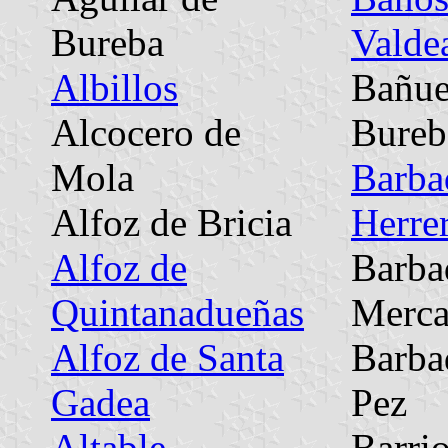
Bureba
Valde
Albillos
Bañue
Alcocero de
Bureb
Mola
Barba
Alfoz de Bricia
Herre
Alfoz de
Barbad
Quintanadueñas
Merc
Alfoz de Santa
Barbad
Gadea
Pez
Altable
Barri