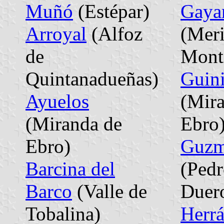
Muñó
(Estépar)
Gaya
Arroyal
(Alfoz
(Mer
de
Monti
Quintanadueñas)
Guini
Ayuelos
(Mir
(Miranda de
Ebro
Ebro)
Guz
Barcina del
(Pedr
Barco
(Valle de
Duer
Tobalina)
Herr