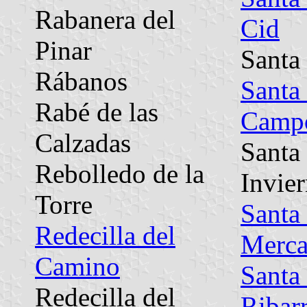
Rabanera del
Cid
Pinar
Santa
Rábanos
Santa
Rabé de las
Camp
Calzadas
Santa
Rebolledo de la
Invie
Torre
Santa
Redecilla del
Merca
Camino
Santa
Redecilla del
Ribar