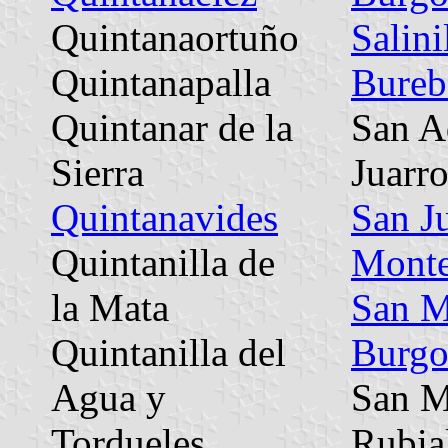
Quintanaortuño
Salini
Quintanapalla
Bureb
Quintanar de la
San A
Sierra
Juarro
Quintanavides
San J
Quintanilla de
Mont
la Mata
San M
Quintanilla del
Burgo
Agua y
San M
Tordueles
Rubia