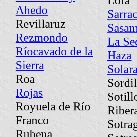
Lora
Ahedo
Sarra
Revillaruz
Sasa
Rezmondo
La Se
Ríocavado de la
Haza
Sierra
Solar
Roa
Sordil
Rojas
Sotill
Royuela de Río
Riber
Franco
Sotra
Rubena