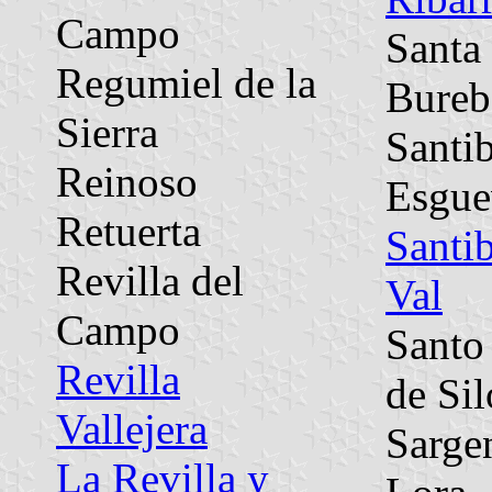
Campo
Santa 
Regumiel de la
Bureb
Sierra
Santi
Reinoso
Esgue
Retuerta
Santi
Revilla del
Val
Campo
Santo
Revilla
de Sil
Vallejera
Sargen
La Revilla y