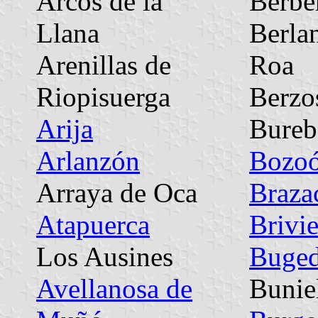
Arcos de la
Berbe
Llana
Berla
Arenillas de
Roa
Riopisuerga
Berzo
Arija
Bureb
Arlanzón
Bozo
Arraya de Oca
Braza
Atapuerca
Brivi
Los Ausines
Buge
Avellanosa de
Bunie