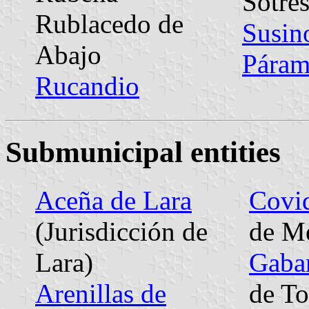
Sotre
Rublacedo de
Susin
Abajo
Pára
Rucandio
Submunicipal entities
Aceña de Lara
Covi
(Jurisdicción de
de M
Lara)
Gaba
Arenillas de
de To