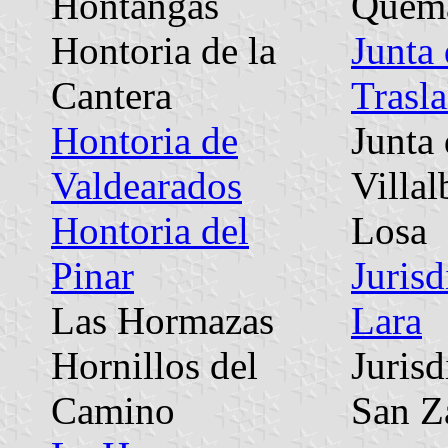
Hontangas
Quem
Hontoria de la
Junta
Cantera
Trasl
Hontoria de
Junta
Valdearados
Villal
Hontoria del
Losa
Pinar
Jurisd
Las Hormazas
Lara
Hornillos del
Jurisd
Camino
San Z