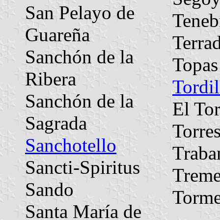
San Pelayo de
Teneb
Guareña
Terrad
Sanchón de la
Topas
Ribera
Tordil
Sanchón de la
El To
Sagrada
Torre
Sanchotello
Traba
Sancti-Spiritus
Treme
Sando
Torme
Santa María de