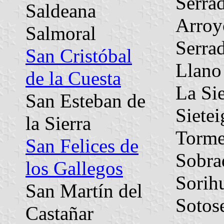
Serrad
Saldeana
Arroy
Salmoral
Serrad
San Cristóbal
Llano
de la Cuesta
La Si
San Esteban de
Sietei
la Sierra
Torme
San Felices de
Sobra
los Gallegos
Sorih
San Martín del
Sotos
Castañar