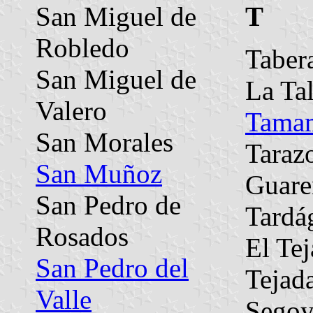
San Miguel de
T
Robledo
Taber
San Miguel de
La Ta
Valero
Tama
San Morales
Taraz
San Muñoz
Guare
San Pedro de
Tardá
Rosados
El Te
San Pedro del
Tejad
Valle
Segoy