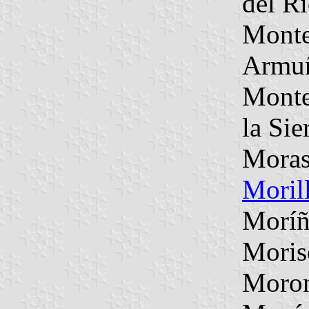
del R
Monte
Armu
Monte
la Sie
Moras
Moril
Moríñ
Moris
Moro