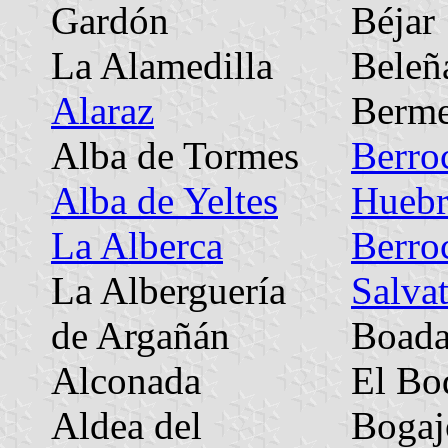
Gardón
Béjar
La Alamedilla
Beleñ
Alaraz
Berme
Alba de Tormes
Berro
Alba de Yeltes
Huebr
La Alberca
Berro
La Alberguería
Salvat
de Argañán
Boad
Alconada
El Bo
Aldea del
Bogaj