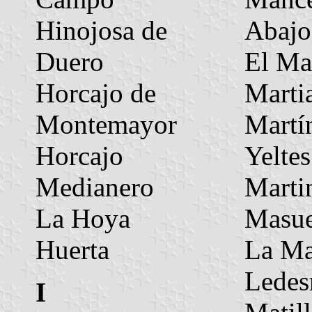
Hinojosa de
Abajo
Duero
El Ma
Horcajo de
Marti
Montemayor
Martí
Horcajo
Yeltes
Medianero
Marti
La Hoya
Masu
Huerta
La Ma
Lede
I