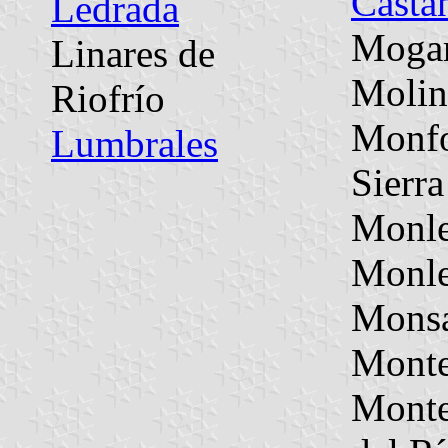
Casta
Ledrada
Mogar
Linares de
Molin
Riofrío
Monfo
Lumbrales
Sierra
Monl
Monle
Mons
Monte
Mont