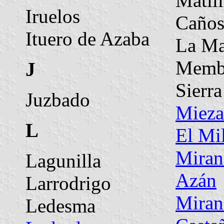
Matill
Iruelos
Caños
Ituero de Azaba
La M
Membr
J
Sierra
Juzbado
Mieza
L
El Mi
Miran
Lagunilla
Azán
Larrodrigo
Miran
Ledesma