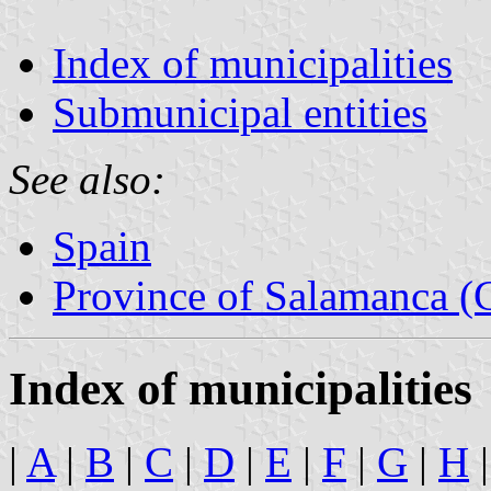
Index of municipalities
Submunicipal entities
See also:
Spain
Province of Salamanca (C
Index of municipalities
|
A
|
B
|
C
|
D
|
E
|
F
|
G
|
H