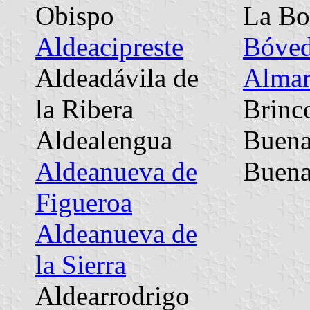
Obispo
La Bo
Aldeacipreste
Bóved
Aldeadávila de
Alma
la Ribera
Brinc
Aldealengua
Buen
Aldeanueva de
Buena
Figueroa
Aldeanueva de
la Sierra
Aldearrodrigo