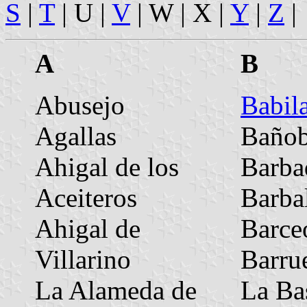
S
|
T
| U |
V
| W | X |
Y
|
Z
|
A
B
Abusejo
Babil
Agallas
Bañob
Ahigal de los
Barba
Aceiteros
Barba
Ahigal de
Barce
Villarino
Barru
La Alameda de
La Ba