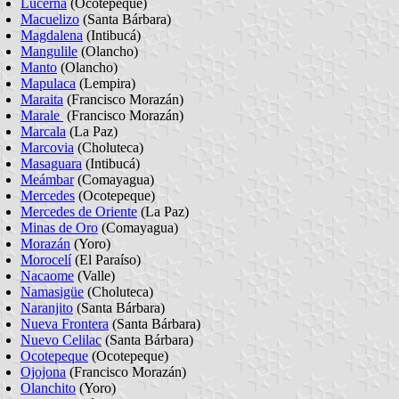
Lucerna
(Ocotepeque)
Macuelizo
(Santa Bárbara)
Magdalena
(Intibucá)
Mangulile
(Olancho)
Manto
(Olancho)
Mapulaca
(Lempira)
Maraita
(Francisco Morazán)
Marale
(Francisco Morazán)
Marcala
(La Paz)
Marcovia
(Choluteca)
Masaguara
(Intibucá)
Meámbar
(Comayagua)
Mercedes
(Ocotepeque)
Mercedes de Oriente
(La Paz)
Minas de Oro
(Comayagua)
Morazán
(Yoro)
Morocelí
(El Paraíso)
Nacaome
(Valle)
Namasigüe
(Choluteca)
Naranjito
(Santa Bárbara)
Nueva Frontera
(Santa Bárbara)
Nuevo Celilac
(Santa Bárbara)
Ocotepeque
(Ocotepeque)
Ojojona
(Francisco Morazán)
Olanchito
(Yoro)