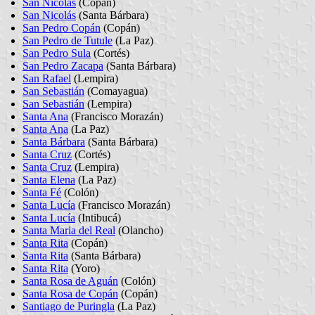
San Nicolás
(Copán)
San Nicolás
(Santa Bárbara)
San Pedro Copán
(Copán)
San Pedro de Tutule
(La Paz)
San Pedro Sula
(Cortés)
San Pedro Zacapa
(Santa Bárbara)
San Rafael
(Lempira)
San Sebastián
(Comayagua)
San Sebastián
(Lempira)
Santa Ana
(Francisco Morazán)
Santa Ana
(La Paz)
Santa Bárbara
(Santa Bárbara)
Santa Cruz
(Cortés)
Santa Cruz
(Lempira)
Santa Elena
(La Paz)
Santa Fé
(Colón)
Santa Lucía
(Francisco Morazán)
Santa Lucía
(Intibucá)
Santa Maria del Real
(Olancho)
Santa Rita
(Copán)
Santa Rita
(Santa Bárbara)
Santa Rita
(Yoro)
Santa Rosa de Aguán
(Colón)
Santa Rosa de Copán
(Copán)
Santiago de Puringla
(La Paz)