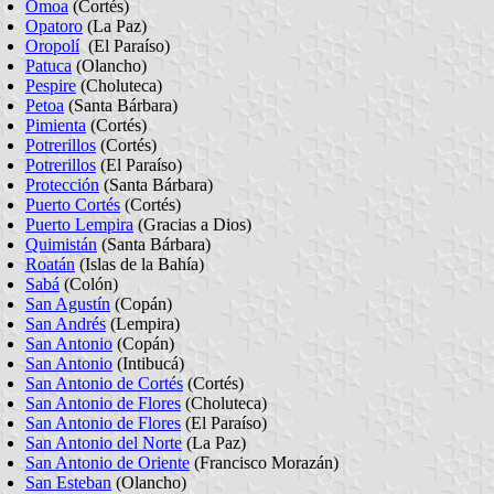
Omoa
(Cortés)
Opatoro
(La Paz)
Oropolí
(El Paraíso)
Patuca
(Olancho)
Pespire
(Choluteca)
Petoa
(Santa Bárbara)
Pimienta
(Cortés)
Potrerillos
(Cortés)
Potrerillos
(El Paraíso)
Protección
(Santa Bárbara)
Puerto Cortés
(Cortés)
Puerto Lempira
(Gracias a Dios)
Quimistán
(Santa Bárbara)
Roatán
(Islas de la Bahía)
Sabá
(Colón)
San Agustín
(Copán)
San Andrés
(Lempira)
San Antonio
(Copán)
San Antonio
(Intibucá)
San Antonio de Cortés
(Cortés)
San Antonio de Flores
(Choluteca)
San Antonio de Flores
(El Paraíso)
San Antonio del Norte
(La Paz)
San Antonio de Oriente
(Francisco Morazán)
San Esteban
(Olancho)