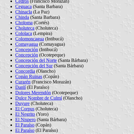
Cedros
(Francisco Morazán)
Ceguaca
(Santa Barbara)
Chinacla
(La Paz)
Chinda
(Santa Barbara)
Choloma
(Cortés)
Choluteca
(Choluteca)
Cololaca
(Lempira)
Colomoncagua
(Intibucá)
Comayagua
(Comayagua)
Concepción
(Intibucá)
Concepción
(Ocotepeque)
Concepción del Norte
(Santa Bárbara)
Concepción del Sur
(Santa Bárbara)
Concordia
(Olancho)
Copán Ruinas
(Copán)
Curarén
(Francisco Morazán)
Danlí
(El Paraíso)
Dolores Merendón
(Ocotepeque)
Dulce Nombre de Culmí
(Olancho)
Duyure
(Choluteca)
El Corpus
(Choluteca)
El Negrito
(Yoro)
El Nispero
(Santa Bárbara)
El Paraíso
(Copán)
El Paraíso
(El Paraíso)