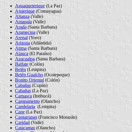
Aguaqueterique
(La Paz)
Ajuterique
(Comayagua)
Alianza
(Valle)
Amapala
(Valle)
Arada
(Santa Barbara)
Aramecina
(Valle)
Arenal
(Yoro)
Arizona
(Atlántida)
Atima
(Santa Barbara)
Alauca
(El Paraíso)
Azacualpa
(Santa Barbara)
Balfate
(Colón)
Belén
(Lempira)
Belén Gualcho
(Ocotepeque)
Bonito Oriental
(Colón)
Cabañas
(Copán)
Cabañas
(La Paz)
Camasca
(Intibucá)
Campamento
(Olancho)
Candelaria
(Lempira)
Cane
(La Paz)
Cantarranas
(Francisco Morazán)
Caridad
(Valle)
Catacamas
(Olancho)