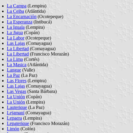
La Campa
(Lempira)
La Ceiba
(Atlántida)
La Encarnación
(Ocotepeque)
La Esperanza
(Intibucá)
La Iguala
(Lempira)
La Jigua
(Copán)
La Labor
(Ocotepeque)
Las Lajas
(Comayagua)
La Libertad
(Comayagua)
La Libertad
(Francisco Morazán)
La Lima
(Cortés)
La Masica
(Atlántida)
Langue
(Valle)
La Paz
(La Paz)
Las Flores
(Lempira)
Las Lajas
(Comayagua)
Las Vegas
(Santa Bárbara)
La Unión
(Copán)
La Unión
(Lempira)
Lauterique
(La Paz)
Lejamaní
(Comayagua)
Lepaera
(Lempira)
Lepaterique
(Francisco Morazán)
Limón
(Colón)