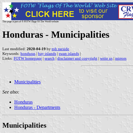
This page is part of © FOTW Flags Of The World website
Honduras - Municipalities
Last modified:
2020-04-19
by
rob raeside
Keywords:
honduras
|
bay islands
|
swan islands
|
Links:
FOTW homepage
|
search
|
disclaimer and copyright
|
write us
|
mirrors
Municipalities
See also:
Honduras
Honduras - Departments
Municipalities