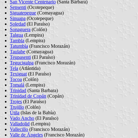
San Vicente Centenario
(Santa Bárbara)
Sensenti
(Ocotepeque)
Siguatepeque
(Comayagua)
Sinuapa
(Ocotepeque)
Soledad
(El Paraíso)
Sonaguera
(Colón)
Talgua
(Lempira)
Tambla
(Lempira)
Tatumbla
(Francisco Morazán)
Taulabe
(Comayagua)
Teupasenti
(El Paraíso)
Tegucigalpa
(Francisco Morazán)
Tela
(Atlántida)
Texiguat
(El Paraíso)
Tocoa
(Colón)
Tomalá
(Lempira)
Trinidad
(Santa Barbara)
Trinidad de Copán
(Copán)
Trojes
(El Paraíso)
Trujillo
(Colón)
Útila
(Islas de la Bahía)
Vado Ancho
(El Paraíso)
Valladolid
(Lempira)
Vallecillo
(Francisco Morazán)
Valle de Ángeles
(Francisco Morazán)