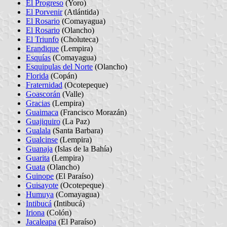
El Progreso
(Yoro)
El Porvenir
(Atlántida)
El Rosario
(Comayagua)
El Rosario
(Olancho)
El Triunfo
(Choluteca)
Erandique
(Lempira)
Esquías
(Comayagua)
Esquipulas del Norte
(Olancho)
Florida
(Copán)
Fraternidad
(Ocotepeque)
Goascorán
(Valle)
Gracias
(Lempira)
Guaimaca
(Francisco Morazán)
Guajiquiro
(La Paz)
Gualala
(Santa Barbara)
Gualcinse
(Lempira)
Guanaja
(Islas de la Bahía)
Guarita
(Lempira)
Guata
(Olancho)
Guinope
(El Paraíso)
Guisayote
(Ocotepeque)
Humuya
(Comayagua)
Intibucá
(Intibucá)
Iriona
(Colón)
Jacaleapa
(El Paraíso)