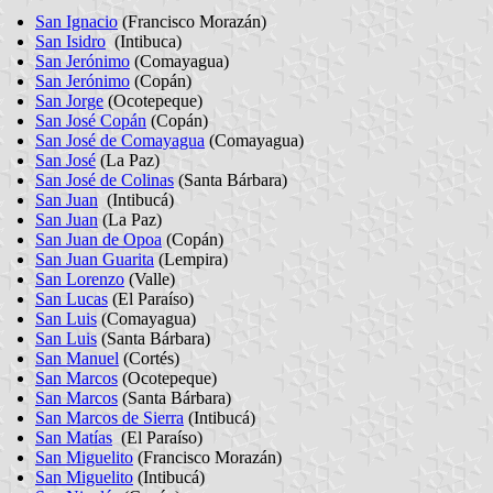
San Ignacio
(Francisco Morazán)
San Isidro
(Intibuca)
San Jerónimo
(Comayagua)
San Jerónimo
(Copán)
San Jorge
(Ocotepeque)
San José Copán
(Copán)
San José de Comayagua
(Comayagua)
San José
(La Paz)
San José de Colinas
(Santa Bárbara)
San Juan
(Intibucá)
San Juan
(La Paz)
San Juan de Opoa
(Copán)
San Juan Guarita
(Lempira)
San Lorenzo
(Valle)
San Lucas
(El Paraíso)
San Luis
(Comayagua)
San Luis
(Santa Bárbara)
San Manuel
(Cortés)
San Marcos
(Ocotepeque)
San Marcos
(Santa Bárbara)
San Marcos de Sierra
(Intibucá)
San Matías
(El Paraíso)
San Miguelito
(Francisco Morazán)
San Miguelito
(Intibucá)