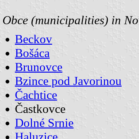
Obce (municipalities) in N
Beckov
Bošáca
Brunovce
Bzince pod Javorinou
Čachtice
Častkovce
Dolné Srnie
Haluzice