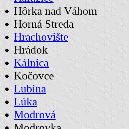
Hôrka nad Váhom
Horná Streda
Hrachovište
Hrádok
Kálnica
Kočovce
Lubina
Lúka
Modrová
Modrovka