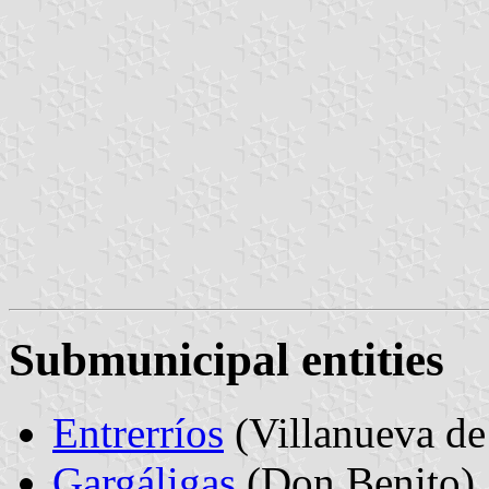
Submunicipal entities
Entrerríos
(Villanueva de
Gargáligas
(Don Benito)