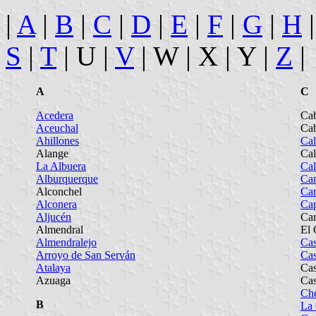
|
A
|
B
|
C
|
D
|
E
|
F
|
G
|
H
|
S
|
T
| U |
V
| W | X | Y |
Z
|
A
C
Acedera
Cab
Aceuchal
Cab
Ahillones
Ca
Alange
Cal
La Albuera
Cal
Alburquerque
Ca
Alconchel
Cam
Alconera
Cap
Aljucén
Car
Almendral
El 
Almendralejo
Cas
Arroyo de San Serván
Cas
Atalaya
Cas
Azuaga
Cas
Che
B
La