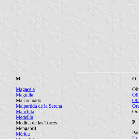
M
O
Magacela
Oli
Maguilla
Oli
Malcocinado
Oli
Malpartida de la Serena
Ore
Manchita
Ore
Medellín
P
Medina de las Torres
Mengabril
Pa
Mérida
La 