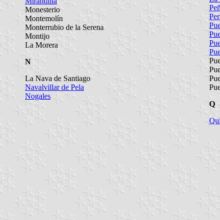
Mirandilla
Peñ
Monesterio
Per
Montemolín
Pue
Monterrubio de la Serena
Pue
Montijo
Pue
La Morera
Pue
Pue
N
Pue
La Nava de Santiago
Pue
Navalvillar de Pela
Pue
Nogales
Q
Qui