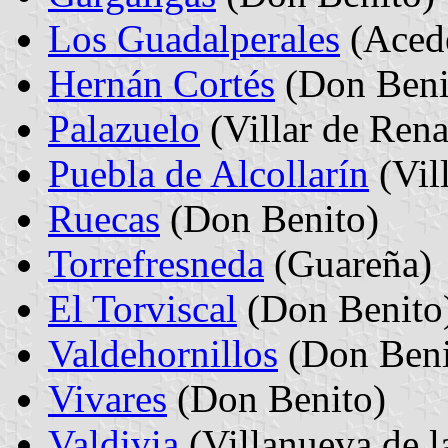
Los Guadalperales
(Aced
Hernán Cortés
(Don Beni
Palazuelo
(Villar de Rena
Puebla de Alcollarín
(Vil
Ruecas
(Don Benito)
Torrefresneda
(Guareña)
El Torviscal
(Don Benito
Valdehornillos
(Don Beni
Vivares
(Don Benito)
Valdivia
(Villanueva de l