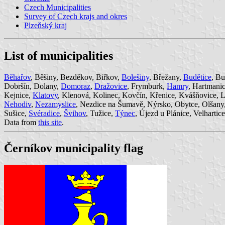
Czech Municipalities
Survey of Czech krajs and okres
Plzeňský kraj
List of municipalities
Běhařov
, Běšiny, Bezděkov, Biřkov,
Bolešiny
, Břežany,
Budětice
, B
Dobršín, Dolany,
Domoraz
,
Dražovice
, Frymburk,
Hamry
, Hartmani
Kejnice,
Klatovy
, Klenová, Kolinec, Kovčín, Křenice, Kvášňovice,
Nehodiv
,
Nezamyslice
, Nezdice na Šumavě, Nýrsko, Obytce, Olšany,
Sušice,
Svéradice
,
Švihov
, Tužice,
Týnec
, Újezd u Plánice, Velharti
Data from
this site
.
Černíkov municipality flag