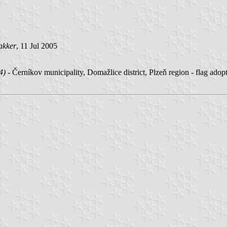
akker
, 11 Jul 2005
4)
- Černíkov municipality, Domažlice district, Plzeň region - flag adop