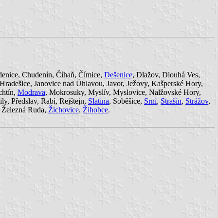
udenice, Chudenín, Číhaň, Čímice,
Dešenice
, Dlažov, Dlouhá Ves,
 Hradešice, Janovice nad Úhlavou, Javor, Ježovy, Kašperské Hory,
chtín,
Modrava
, Mokrosuky, Myslív, Myslovice, Nalžovské Hory,
ily, Předslav, Rabí, Rejštejn,
Slatina
, Soběšice,
Srní
,
Strašín
,
Strážov
,
, Železná Ruda,
Žichovice
,
Žihobce
.