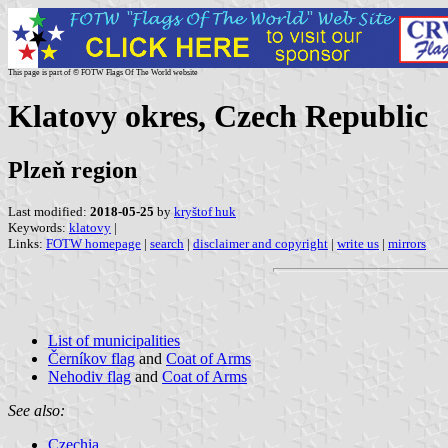
This page is part of © FOTW Flags Of The World website
Klatovy okres, Czech Republic
Plzeň region
Last modified:
2018-05-25
by
kryštof huk
Keywords:
klatovy
|
Links:
FOTW homepage
|
search
|
disclaimer and copyright
|
write us
|
mirrors
List of municipalities
Černíkov flag
and
Coat of Arms
Nehodiv flag
and
Coat of Arms
See also:
Czechia