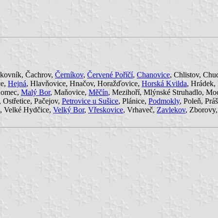
ukovník, Čachrov,
Černíkov
,
Červené Poříčí
,
Chanovice
, Chlistov, Ch
ce,
Hejná
, Hlavňovice, Hnačov, Horažďovice,
Horská Kvilda
, Hrádek,
 Lomec,
Malý Bor
, Maňovice,
Měčín
, Mezihoří, Mlýnské Struhadlo, Mo
 Ostřetice, Pačejov,
Petrovice u Sušice
, Plánice,
Podmokly
, Poleň, Práš
ce, Velké Hydčice,
Velký Bor
,
Vřeskovice
, Vrhaveč,
Zavlekov
, Zborovy