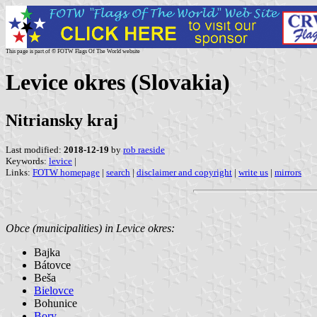
This page is part of © FOTW Flags Of The World website
Levice okres (Slovakia)
Nitriansky kraj
Last modified:
2018-12-19
by
rob raeside
Keywords:
levice
|
Links:
FOTW homepage
|
search
|
disclaimer and copyright
|
write us
|
mirrors
Obce (municipalities) in Levice okres:
Bajka
Bátovce
Beša
Bielovce
Bohunice
Bory