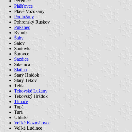
Pečenice
Plášťovce
Plavé Vozokany
Podlužany
Pohronský Ruskov
Pukanec
Rybník
Šahy
Šalov
Santovka
Šarovce
Sazdice
Sikenica
Slatina
Starý Hrádok
Starý Tekov
Tehla
Tekovské Lužany
Tekovský Hrádok
Tlmače
Tupá
Turá
Uhliská
Veľké Kozmálovce
Veľké Ludince