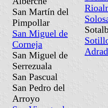
Alberche
Rioal
San Martín del
Solos
Pimpollar
Sotal
San Miguel de
Sotill
Corneja
Adrad
San Miguel de
Serrezuala
San Pascual
San Pedro del
Arroyo