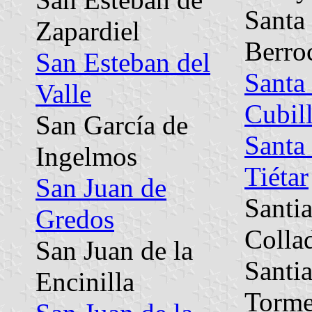
Santa
Zapardiel
Berro
San Esteban del
Santa
Valle
Cubil
San García de
Santa
Ingelmos
Tiétar
San Juan de
Santi
Gredos
Colla
San Juan de la
Santi
Encinilla
Torme