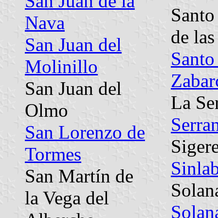
San Juan de la
Santo
Nava
de las
San Juan del
Santo
Molinillo
Zabar
San Juan del
La Se
Olmo
Serran
San Lorenzo de
Siger
Tormes
Sinla
San Martín de
Solan
la Vega del
Solan