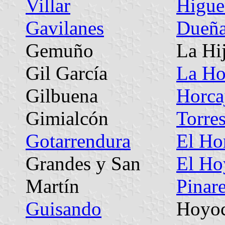
Villar
Higuer
Gavilanes
Dueñ
Gemuño
La Hi
Gil García
La Ho
Gilbuena
Horcaj
Gimialcón
Torre
Gotarrendura
El Ho
Grandes y San
El Ho
Martín
Pinar
Guisando
Hoyoc