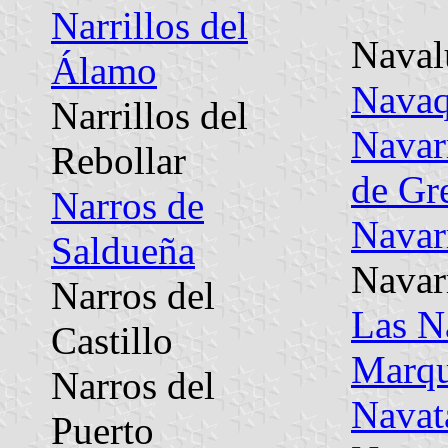
Narrillos del
Naval
Álamo
Navaq
Narrillos del
Navar
Rebollar
de Gr
Narros de
Navar
Saldueña
Navar
Narros del
Las N
Castillo
Marq
Narros del
Navat
Puerto