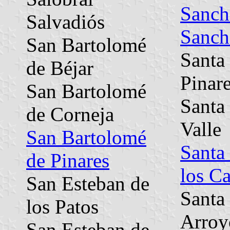
Sanch
Salvadiós
Sanch
San Bartolomé
Santa
de Béjar
Pinar
San Bartolomé
Santa
de Corneja
Valle
San Bartolomé
Santa
de Pinares
los Ca
San Esteban de
Santa
los Patos
Arroy
San Esteban de