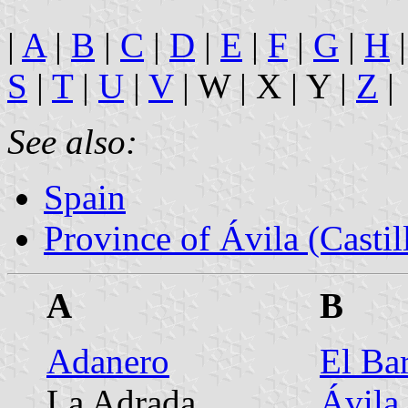
|
A
|
B
|
C
|
D
|
E
|
F
|
G
|
H
|
S
|
T
|
U
|
V
| W | X | Y |
Z
|
See also:
Spain
Province of Ávila (Castil
A
B
Adanero
El Ba
La Adrada
Ávila