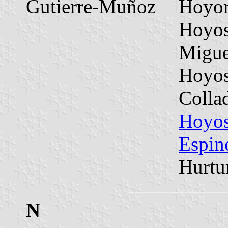
Gutierre-Muñoz
Hoyor
Hoyos
Migu
Hoyos
Colla
Hoyos
Espin
Hurtu
N