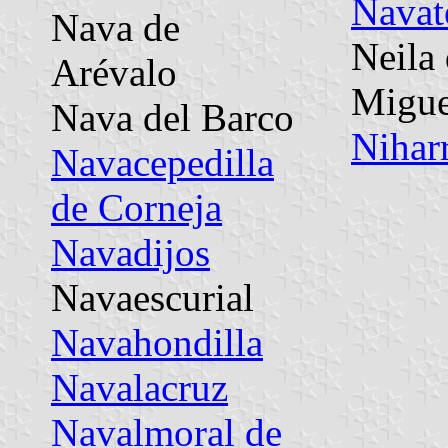
Navat
Nava de
Neila
Arévalo
Migue
Nava del Barco
Nihar
Navacepedilla
de Corneja
Navadijos
Navaescurial
Navahondilla
Navalacruz
Navalmoral de