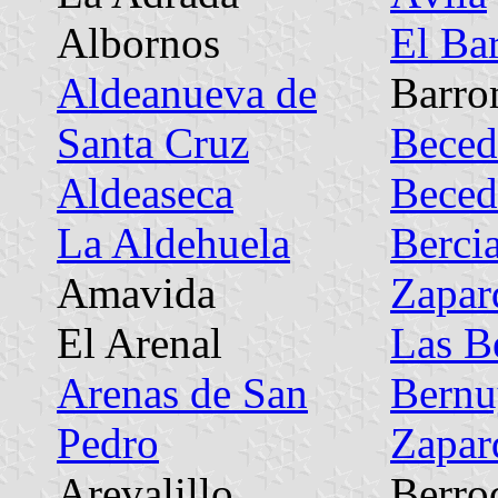
Albornos
El Ba
Aldeanueva de
Barr
Santa Cruz
Beced
Aldeaseca
Beced
La Aldehuela
Bercia
Amavida
Zapar
El Arenal
Las B
Arenas de San
Bernu
Pedro
Zapar
Arevalillo
Berro