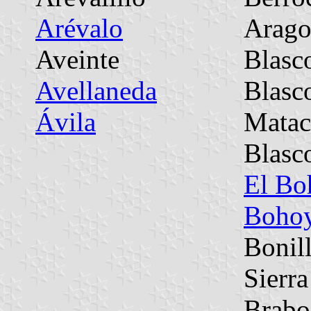
Arévalo
Arago
Aveinte
Blasc
Avellaneda
Blasc
Ávila
Matac
Blasc
El Bo
Boho
Bonill
Sierra
Brabo