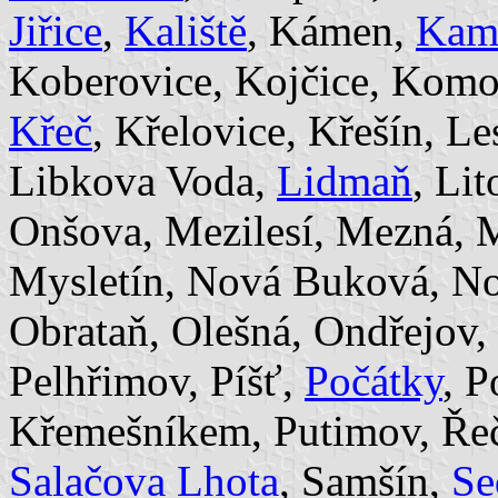
Jiřice
,
Kaliště
, Kámen,
Kame
Koberovice, Kojčice, Komo
Křeč
, Křelovice, Křešín, L
Libkova Voda,
Lidmaň
, Li
Onšova, Mezilesí, Mezná, 
Mysletín, Nová Buková, N
Obrataň, Olešná, Ondřejov
Pelhřimov, Píšť,
Počátky
, P
Křemešníkem, Putimov, Řeč
Salačova Lhota
, Samšín,
Se