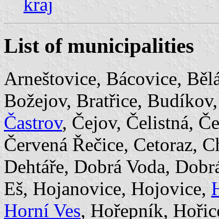
kraj
List of municipalities
Arneštovice, Bácovice, Bělá
Božejov, Bratřice, Budíkov,
Častrov
, Čejov, Čelistná, Č
Červená Řečice, Cetoraz, C
Dehtáře, Dobrá Voda, Dobr
Eš, Hojanovice, Hojovice,
Horní Ves
, Hořepník, Hořic