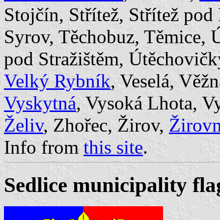
Stojčín, Střítež, Střítež p
Syrov, Těchobuz, Těmice, Ú
pod Stražištěm, Útěchovičk
Velký Rybník
, Veselá, Věžn
Vyskytná
, Vysoká Lhota, Vy
Želiv
, Zhořec, Žirov,
Žirovn
Info from
this site
.
Sedlice municipality fla