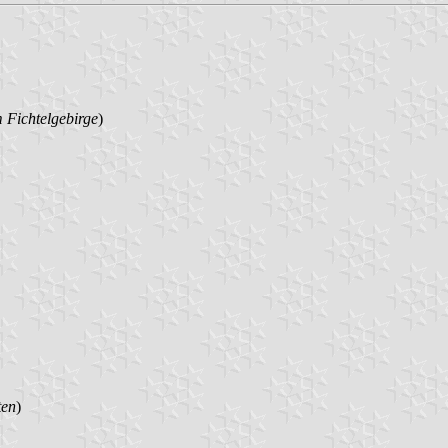
 Fichtelgebirge
)
ten
)