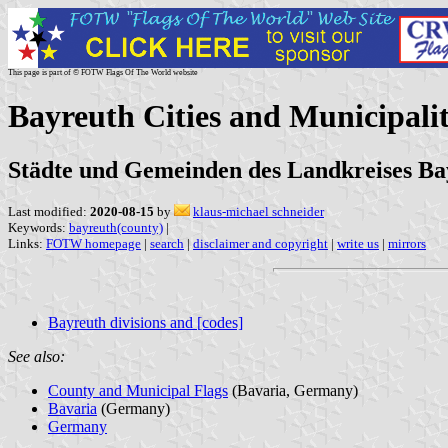
This page is part of © FOTW Flags Of The World website
Bayreuth Cities and Municipali
Städte und Gemeinden des Landkreises Ba
Last modified:
2020-08-15
by
klaus-michael schneider
Keywords:
bayreuth(county)
|
Links:
FOTW homepage
|
search
|
disclaimer and copyright
|
write us
|
mirrors
Bayreuth divisions and [codes]
See also:
County and Municipal Flags
(Bavaria, Germany)
Bavaria
(Germany)
Germany