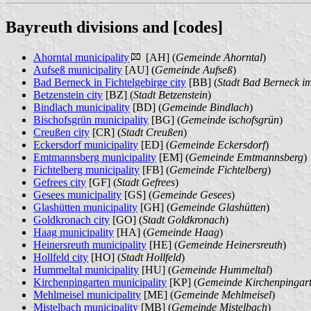
Bayreuth divisions and [codes]
Ahorntal municipality
[AH] (
Gemeinde Ahorntal
)
Aufseß municipality
[AU] (
Gemeinde Aufseß
)
Bad Berneck in Fichtelgebirge city
[BB] (
Stadt Bad Berneck im
Betzenstein city
[BZ] (
Stadt Betzenstein
)
Bindlach municipality
[BD] (
Gemeinde Bindlach
)
Bischofsgrün municipality
[BG] (
Gemeinde ischofsgrün
)
Creußen city
[CR] (
Stadt Creußen
)
Eckersdorf municipality
[ED] (
Gemeinde Eckersdorf
)
Emtmannsberg municipality
[EM] (
Gemeinde Emtmannsberg
)
Fichtelberg municipality
[FB] (
Gemeinde Fichtelberg
)
Gefrees city
[GF] (
Stadt Gefrees
)
Gesees municipality
[GS] (
Gemeinde Gesees
)
Glashütten municipality
[GH] (
Gemeinde Glashütten
)
Goldkronach city
[GO] (
Stadt Goldkronach
)
Haag municipality
[HA] (
Gemeinde Haag
)
Heinersreuth municipality
[HE] (
Gemeinde Heinersreuth
)
Hollfeld city
[HO] (
Stadt Hollfeld
)
Hummeltal municipality
[HU] (
Gemeinde Hummeltal
)
Kirchenpingarten municipality
[KP] (
Gemeinde Kirchenpingar
Mehlmeisel municipality
[ME] (
Gemeinde Mehlmeisel
)
Mistelbach municipality
[MB] (
Gemeinde Mistelbach
)