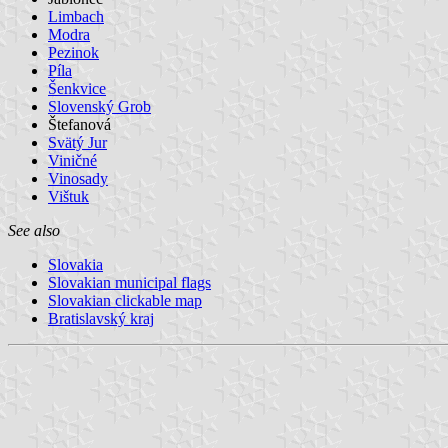
Limbach
Modra
Pezinok
Píla
Šenkvice
Slovenský Grob
Štefanová
Svätý Jur
Viničné
Vinosady
Vištuk
See also
Slovakia
Slovakian municipal flags
Slovakian clickable map
Bratislavský kraj