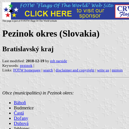
This page is part of © FOTW Flags Of The World website
Pezinok okres (Slovakia)
Bratislavský kraj
Last modified:
2018-12-19
by
rob raeside
Keywords:
pezinok
|
Links:
FOTW homepage
|
search
|
disclaimer and copyright
|
write us
|
mirrors
Obce (municipalities) in Pezinok okres:
Báhoň
Budmerice
Častá
Doľany
Dubová
Jablonec