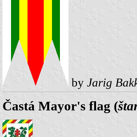
by
Jarig Bak
Častá Mayor's flag (
šta