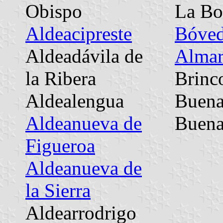
Obispo
La Bo
Aldeacipreste
Bóved
Aldeadávila de
Alma
la Ribera
Brinc
Aldealengua
Buen
Aldeanueva de
Buena
Figueroa
Aldeanueva de
la Sierra
Aldearrodrigo