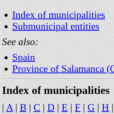
Index of municipalities
Submunicipal entities
See also:
Spain
Province of Salamanca (C
Index of municipalities
|
A
|
B
|
C
|
D
|
E
|
F
|
G
|
H