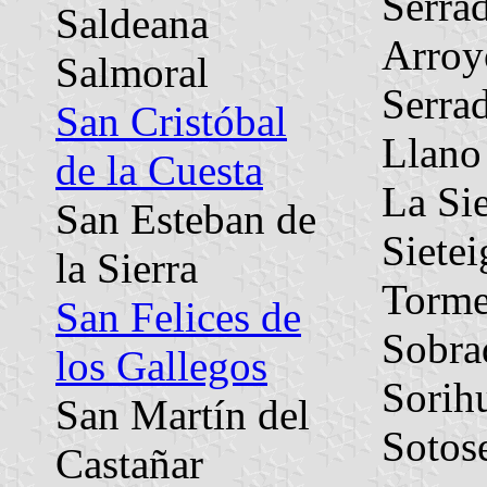
Serrad
Saldeana
Arroy
Salmoral
Serrad
San Cristóbal
Llano
de la Cuesta
La Si
San Esteban de
Sietei
la Sierra
Torme
San Felices de
Sobra
los Gallegos
Sorih
San Martín del
Sotos
Castañar