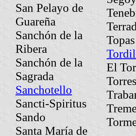
San Pelayo de
Teneb
Guareña
Terrad
Sanchón de la
Topas
Ribera
Tordil
Sanchón de la
El To
Sagrada
Torre
Sanchotello
Traba
Sancti-Spiritus
Treme
Sando
Torme
Santa María de