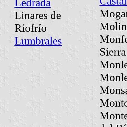
Casta
Ledrada
Mogar
Linares de
Molin
Riofrío
Monfo
Lumbrales
Sierra
Monl
Monle
Mons
Monte
Mont