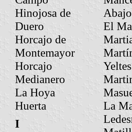
Hinojosa de
Abajo
Duero
El Ma
Horcajo de
Marti
Montemayor
Martí
Horcajo
Yeltes
Medianero
Marti
La Hoya
Masu
Huerta
La Ma
Lede
I