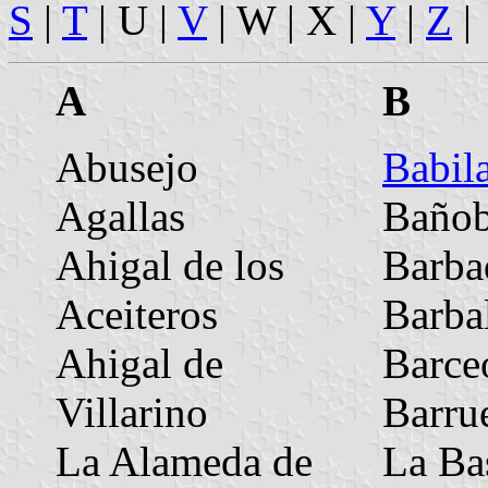
S
|
T
| U |
V
| W | X |
Y
|
Z
|
A
B
Abusejo
Babil
Agallas
Bañob
Ahigal de los
Barba
Aceiteros
Barba
Ahigal de
Barce
Villarino
Barru
La Alameda de
La Ba