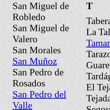
San Miguel de
T
Robledo
Taber
San Miguel de
La Ta
Valero
Tama
San Morales
Taraz
San Muñoz
Guare
San Pedro de
Tardá
Rosados
El Te
San Pedro del
Tejad
Valle
Segoy