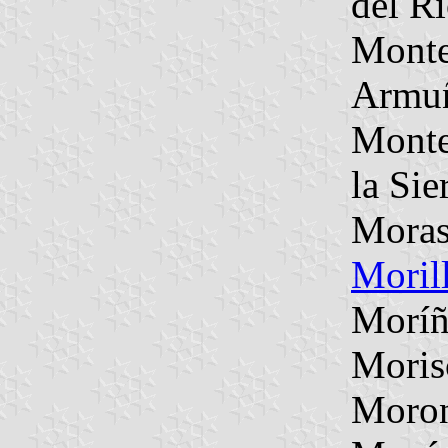
del R
Monte
Armu
Monte
la Sie
Moras
Moril
Moríñ
Moris
Moro