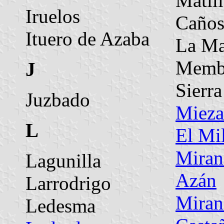
Matill
Iruelos
Caños
Ituero de Azaba
La M
Membr
J
Sierra
Juzbado
Mieza
L
El Mi
Miran
Lagunilla
Azán
Larrodrigo
Miran
Ledesma