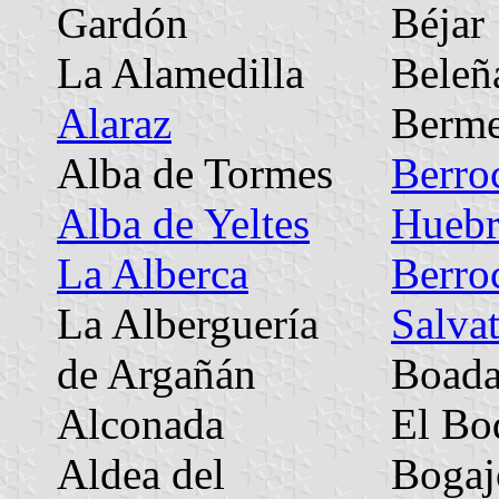
Gardón
Béjar
La Alamedilla
Beleñ
Alaraz
Berme
Alba de Tormes
Berro
Alba de Yeltes
Huebr
La Alberca
Berro
La Alberguería
Salvat
de Argañán
Boad
Alconada
El Bo
Aldea del
Bogaj