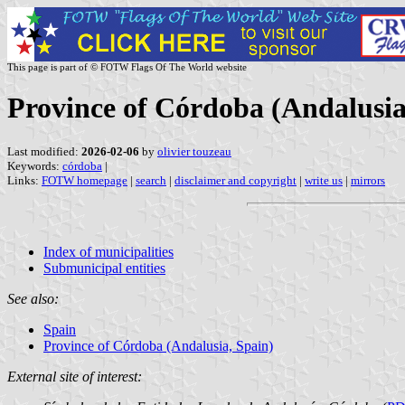
This page is part of © FOTW Flags Of The World website
Province of Córdoba (Andalusia,
Last modified:
2026-02-06
by
olivier touzeau
Keywords:
córdoba
|
Links:
FOTW homepage
|
search
|
disclaimer and copyright
|
write us
|
mirrors
Index of municipalities
Submunicipal entities
See also:
Spain
Province of Córdoba (Andalusia, Spain)
External site of interest: