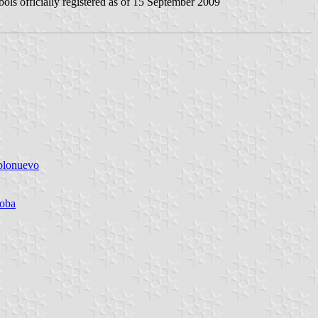
ls officially registered as of 15 September 2009
blonuevo
doba