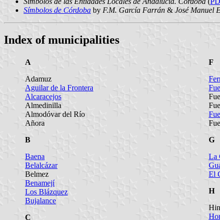
Símbolos de las Entidades Locales de Andalucía. Córdoba
(
PD
Símbolos de Córdoba
by
F.M. García Farrán
&
José Manuel 
Index of municipalities
A
F
Adamuz
Fer
Aguilar de la Frontera
Fue
Alcaracejos
Fue
Almedinilla
Fue
Almodóvar del Río
Fue
Añora
Fue
B
G
Baena
La 
Belalcázar
Gua
Belmez
El 
Benamejí
H
Los Blázquez
Bujalance
Hin
Hor
C