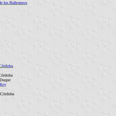
e los Ballesteros
 Córdoba
 Córdoba
 Duque
 Rey
e Córdoba