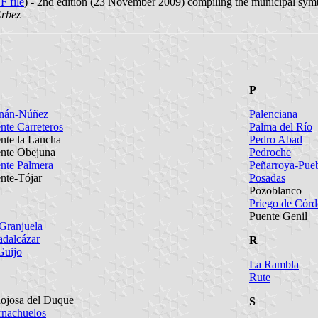
F file
) - 2nd edition (23 November 2009) compiling the municipal symbo
Erbez
P
nán-Núñez
Palenciana
nte Carreteros
Palma del Río
nte la Lancha
Pedro Abad
nte Obejuna
Pedroche
nte Palmera
Peñarroya-Pue
nte-Tójar
Posadas
Pozoblanco
Priego de Cór
Puente Genil
Granjuela
dalcázar
R
Guijo
La Rambla
Rute
ojosa del Duque
S
nachuelos