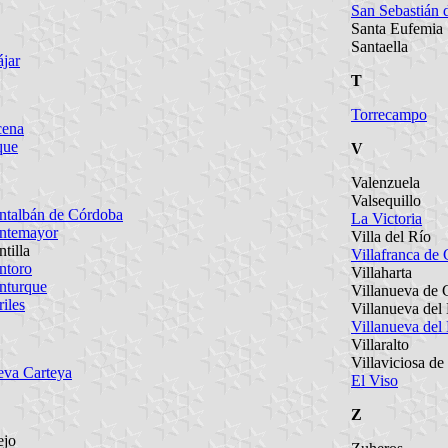
San Sebastián d
Santa Eufemia
Santaella
ájar
T
Torrecampo
cena
que
V
Valenzuela
Valsequillo
talbán de Córdoba
La Victoria
ntemayor
Villa del Río
tilla
Villafranca de
ntoro
Villaharta
nturque
Villanueva de
iles
Villanueva del
Villanueva del
Villaralto
Villaviciosa d
va Carteya
El Viso
Z
ejo