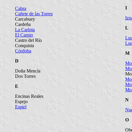
I
Cabra
Cañete de las Torres
Izn
Carcabuey
Cardeña
L
La Carlota
El Carpio
Lu
Castro del Río
Lu
Conquista
Córdoba
M
D
Mon
Mo
Doña Mencía
Mon
Dos Torres
Mo
Mo
E
Mor
Encinas Reales
N
Espejo
Espiel
Nue
O
Ob