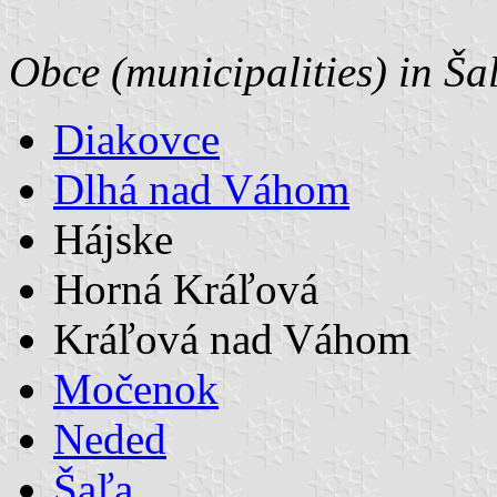
Obce (municipalities) in Ša
Diakovce
Dlhá nad Váhom
Hájske
Horná Kráľová
Kráľová nad Váhom
Močenok
Neded
Šaľa