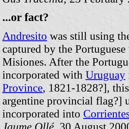
...or fact?
Andresito
was still using t
captured by the Portuguese 
Misiones. After the Portug
incorporated with
Uruguay
Province
, 1821-1828?], this
argentine provincial flag?]
incorporated into
Corriente
Jaume Ollé
, 30 August 2000