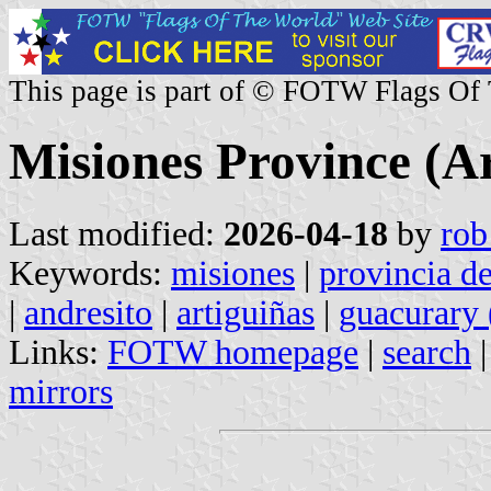
This page is part of © FOTW Flags Of
Misiones Province (A
Last modified:
2026-04-18
by
rob
Keywords:
misiones
|
provincia d
|
andresito
|
artiguiñas
|
guacurary 
Links:
FOTW homepage
|
search
mirrors