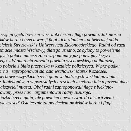
 sesji przyjeto bowiem wizerunki herbu i flagi powiatu. Jak mozna
tów herbu i trzech wersji flagi - ich zdaniem - najwierniej odda
Wojciech Strzyzewski z Uniwersytetu Zielonogórskiego. Radni od razu
lemacie miasta Wschowy, dlatego uznano, ze byloby to powielenie
leglych polach umieszczono wspomniany juz podwójny krzyz i
iego. - W odczuciu zarzadu powiatu wschowskiego najbardziej
o pólorla z biala przepaska w ksztalcie pólksiezyca. W przypadku
 czarna - zaproponowal starosta wschowski Marek Kozaczek.
herbowe wszystkich trzech gmin wchodzacych w sklad powiatu.
agiellonów, a w pozostalych czesciach - srebrna lilie reprezentujaca
alozycieli miasta. Obaj radni zaproponowali flage z blekitno-
onowany przez nas - argumentowal radny Bizukojc.
iazku trzech gmin, ale powinien nawiazywac do historii ziemi
yle czesci? Ostatecznie za przyjeciem projektów herbu i flagi