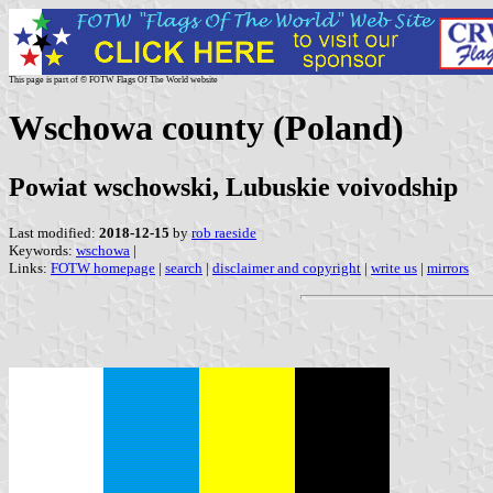
This page is part of © FOTW Flags Of The World website
Wschowa county (Poland)
Powiat wschowski, Lubuskie voivodship
Last modified:
2018-12-15
by
rob raeside
Keywords:
wschowa
|
Links:
FOTW homepage
|
search
|
disclaimer and copyright
|
write us
|
mirrors