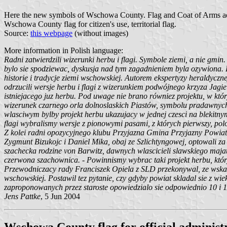
Here the new symbols of Wschowa County. Flag and Coat of Arms ad
Wschowa County flag for citizen's use, territorial flag.
Source:
this webpage
(without images)
More information in Polish language:
Radni zatwierdzili wizerunki herbu i flagi. Symbole ziemi, a nie gmi
bylo sie spodziewac, dyskusja nad tym zagadnieniem byla ozywiona. Ra
historie i tradycje ziemi wschowskiej. Autorem ekspertyzy heraldyczn
odrzucili wersje herbu i flagi z wizerunkiem podwójnego krzyza Jagi
istniejacego juz herbu. Pod uwage nie brano równiez projektu, w któ
wizerunek czarnego orla dolnoslaskich Piastów, symbolu pradawnych
wlasciwym bylby projekt herbu ukazujacy w jednej czesci na blekitnym
flagi wybralismy wersje z pionowymi pasami, z których pierwszy, polo
Z kolei radni opozycyjnego klubu Przyjazna Gmina Przyjazny Powia
Zygmunt Bizukojc i Daniel Mika, obaj ze Szlichtyngowej, optowali za
szachecka rodzine von Barwitz, dawnych wlascicieli slawskiego majatk
czerwona szachownica. - Powinnismy wybrac taki projekt herbu, który
Przewodniczacy rady Franciszek Opiela z SLD przekonywal, ze wskaza
wschowskiej. Postawil tez pytanie, czy gdyby powiat skladal sie z wiek
zaproponowanych przez staroste opowiedzialo sie odpowiednio 10 i 1
Jens Pattke
, 5 Jun 2004
Wschowa County flag for official administr