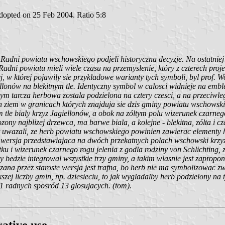
opted on 25 Feb 2004. Ratio 5:8
n. Radni powiatu wschowskiego podjeli historyczna decyzje. Na ostatniej
dni powiatu mieli wiele czasu na przemyslenie, który z czterech projek
ej, w której pojawily sie przykladowe warianty tych symboli, byl prof. 
ellonów na blekitnym tle. Identyczny symbol w calosci widnieje na emb
rym tarcza herbowa zostala podzielona na cztery czesci, a na przeciw
 ziem w granicach których znajduja sie dzis gminy powiatu wschowsk
 tle bialy krzyz Jagiellonów, a obok na zóltym polu wizerunek czarneg
zony najblizej drzewca, ma barwe biala, a kolejne - blekitna, zólta i
t uwazali, ze herb powiatu wschowskiego powinien zawierac elementy 
 wersja przedstawiajaca na dwóch przekatnych polach wschowski krzyz J
u i wizerunek czarnego rogu jelenia z godla rodziny von Schlichting, z
 bedzie integrowal wszystkie trzy gminy, a takim wlasnie jest zaprop
na przez staroste wersja jest trafna, bo herb nie ma symbolizowac zw
szej liczby gmin, np. dziesieciu, to jak wygladalby herb podzielony na t
1 radnych sposród 13 glosujacych. (tom).
ative use