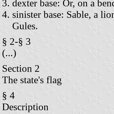
dexter base: Or, on a ben
sinister base: Sable, a l
Gules.
§ 2-§ 3
(...)
Section 2
The state's flag
§ 4
Description