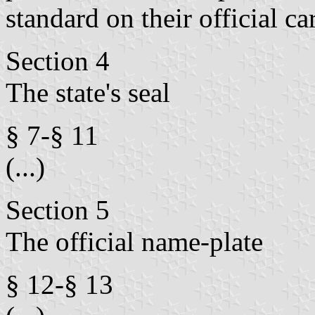
standard on their official car
Section 4
The state's seal
§ 7-§ 11
(...)
Section 5
The official name-plate
§ 12-§ 13