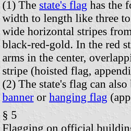
(1) The
state's flag
has the f
width to length like three t
wide horizontal stripes from
black-red-gold. In the red str
arms in the center, overlapp
stripe (hoisted flag, appendi
(2) The state's flag can also
banner
or
hanging flag
(app
§ 5
Flagging on official buildin