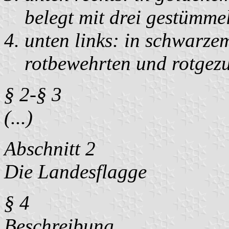
belegt mit drei gestümmel
unten links: in schwarze
rotbewehrten und rotgez
§ 2-§ 3
(...)
Abschnitt 2
Die Landesflagge
§ 4
Beschreibung