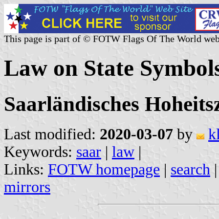
This page is part of © FOTW Flags Of The World web
Law on State Symbols
Saarländisches Hoheits
Last modified:
2020-03-07
by
k
Keywords:
saar
|
law
|
Links:
FOTW homepage
|
search
mirrors