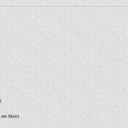
)
 am Main
)