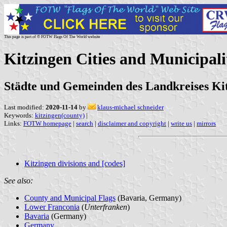
This page is part of © FOTW Flags Of The World website
Kitzingen Cities and Municipal
Städte und Gemeinden des Landkreises Ki
Last modified:
2020-11-14
by
klaus-michael schneider
Keywords:
kitzingen(county)
|
Links:
FOTW homepage
|
search
|
disclaimer and copyright
|
write us
|
mirrors
Kitzingen divisions and [codes]
See also:
County and Municipal Flags
(Bavaria, Germany)
Lower Franconia
(
Unterfranken
)
Bavaria
(Germany)
Germany