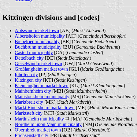
Kitzingen divisions and [codes]
Abtswind market town
[AB] (
Markt Abtswind
)
Albertshofen municipality
[AH] (
Gemeinde Albertshofen
)
Biebelried municipality
[BR] (
Gemeinde Biebelried
)
Buchbrunn municipality
[BU] (
Gemeinde Buchbrunn
)
Castell municipality
[CA] (
Gemeinde Castell
)
Dettelbach city
[DE] (
Stadt Dettelbach
)
Geiselwind market town
[GW] (
Markt Geiselwind
)
Großlangheim market town
[GL] (
Markt Großlangheim
)
Iphofen city
[IP] (
Stadt Iphofen
)
Kitzingen city
[KT] (
Stadt Kitzingen
)
Kleinlangheim market town
[KL] (
Markt Kleinlangheim
)
Mainbernheim city
[MB] (
Stadt Mainbernheim
)
Mainstockheim municipality
[MS] (
Gemeinde Mainstockheim
)
Marktbreit city
[MK] (
Stadt Marktbreit
)
Markt Einersheim market town
[ME] (
Markt Markt Einersheim
Marktsteft city
[MT] (
Stadt Marktsteft
)
Martinsheim municipality
[MA] (
Gemeinde Martinsheim
)
Nordheim upon Main municipality
[NM] (
Gemeinde Nordheim
Obernbreit market town
[OB] (
Markt Obernbreit
)
Prichsenstadt city
[PR] (
Stadt Prichsenstadt
)