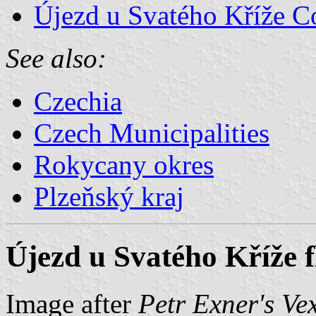
Újezd u Svatého Kříže C
See also:
Czechia
Czech Municipalities
Rokycany okres
Plzeňský kraj
Újezd u Svatého Kříže f
Image after
Petr Exner's Ve