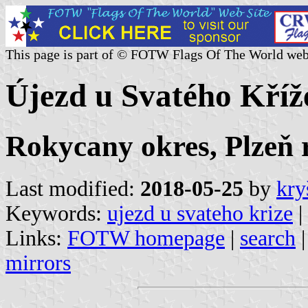
This page is part of © FOTW Flags Of The World web
Újezd u Svatého Kříž
Rokycany okres, Plzeň 
Last modified:
2018-05-25
by
kry
Keywords:
ujezd u svateho krize
|
Links:
FOTW homepage
|
search
mirrors