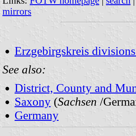
Links:
FOTW homepage
|
search
mirrors
Erzgebirgskreis divisions
See also:
District, County and Mun
Saxony
(
Sachsen
/Germa
Germany