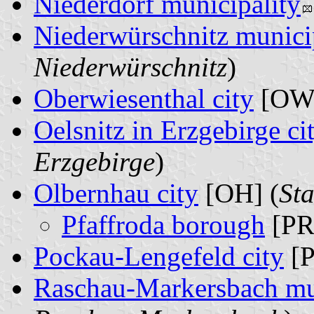
Niederdorf municipality
Niederwürschnitz munici
Niederwürschnitz
)
Oberwiesenthal city
[OW]
Oelsnitz in Erzgebirge ci
Erzgebirge
)
Olbernhau city
[OH] (
St
Pfaffroda borough
[PR
Pockau-Lengefeld city
[P
Raschau-Markersbach mu