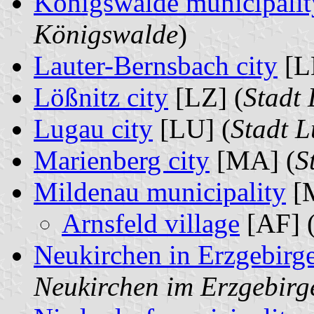
Königswalde municipalit
Königswalde
)
Lauter-Bernsbach city
[L
Lößnitz city
[LZ] (
Stadt 
Lugau city
[LU] (
Stadt 
Marienberg city
[MA] (
S
Mildenau municipality
[
Arnsfeld village
[AF] 
Neukirchen in Erzgebirge
Neukirchen im Erzgebirg