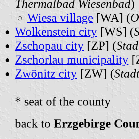
Thermalbad Wiesenbad
)
Wiesa village
[WA] (
O
Wolkenstein city
[WS] (
S
Zschopau city
[ZP] (
Stad
Zschorlau municipality
[
Zwönitz city
[ZW] (
Stad
* seat of the county
back to
Erzgebirge Cou