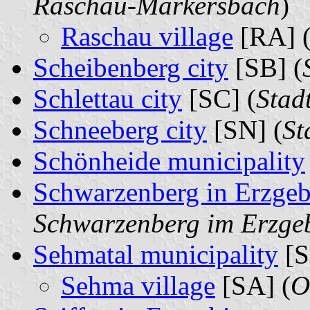
Raschau-Markersbach
)
Raschau village
[RA] 
Scheibenberg city
[SB] (
Schlettau city
[SC] (
Stad
Schneeberg city
[SN] (
St
Schönheide municipality
Schwarzenberg in Erzgebi
Schwarzenberg im Erzge
Sehmatal municipality
[S
Sehma village
[SA] (
O