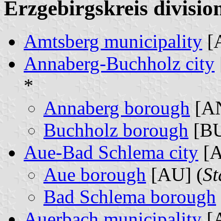
Erzgebirgskreis divisio
Amtsberg municipality
[
Annaberg-Buchholz city
*
Annaberg borough
[AN
Buchholz borough
[BU
Aue-Bad Schlema city
[A
Aue borough
[AU] (
St
Bad Schlema borough
Auerbach municipality
[A