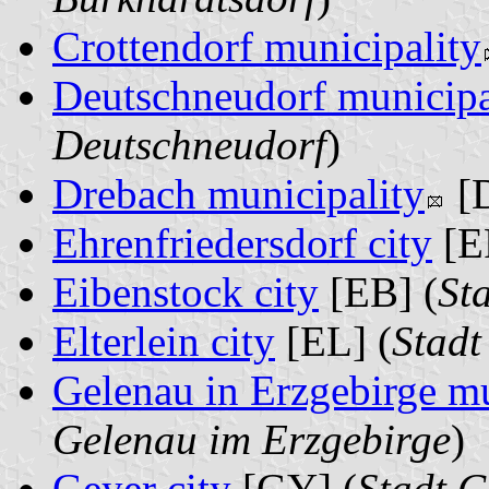
Crottendorf municipality
Deutschneudorf municipa
Deutschneudorf
)
Drebach municipality
[D
Ehrenfriedersdorf city
[E
Eibenstock city
[EB] (
St
Elterlein city
[EL] (
Stadt
Gelenau in Erzgebirge mu
Gelenau im Erzgebirge
)
Geyer city
[GY] (
Stadt G