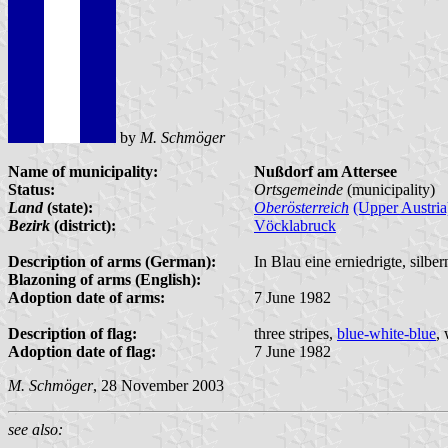
by
M. Schmöger
Name of municipality:
Nußdorf am Attersee
Status:
Ortsgemeinde
(municipality)
Land
(state):
Oberösterreich
(Upper Austria
Bezirk
(district):
Vöcklabruck
Description of arms (German):
In Blau eine erniedrigte, silb
Blazoning of arms (English):
Adoption date of arms:
7 June 1982
Description of flag:
three stripes,
blue-white-blue
,
Adoption date of flag:
7 June 1982
M. Schmöger
, 28 November 2003
see also: