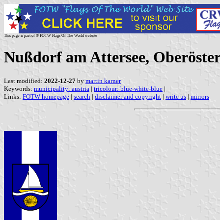
This page is part of © FOTW Flags Of The World website
Nußdorf am Attersee, Oberöster
Last modified:
2022-12-27
by
martin karner
Keywords:
municipality: austria
|
tricolour: blue-white-blue
|
Links:
FOTW homepage
|
search
|
disclaimer and copyright
|
write us
|
mirrors