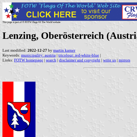
This page is part of © FOTW Flags Of The World website
Lenzing, Oberösterreich (Austri
Last modified:
2022-12-27
by
martin karner
Keywords:
municipality: austria
|
tricolour: red-white-blue
|
Links:
FOTW homepage
|
search
|
disclaimer and copyright
|
write us
|
mirrors