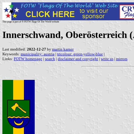
This page is part of © FOTW Flags Of The World website
Innerschwand, Oberösterreich (
Last modified:
2022-12-27
by
martin karner
Keywords:
municipality: austria
|
tricolour: green-yellow-blue
|
Links:
FOTW homepage
|
search
|
disclaimer and copyright
|
write us
|
mirrors