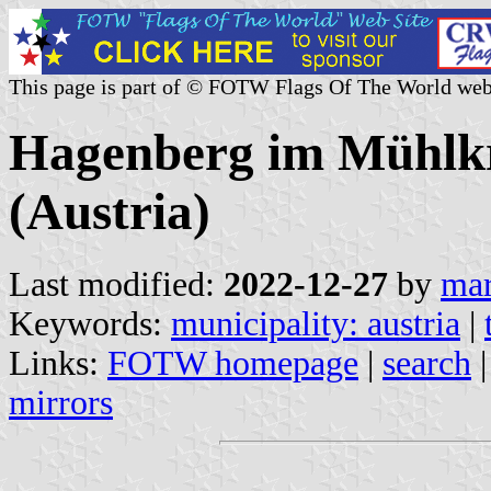
This page is part of © FOTW Flags Of The World web
Hagenberg im Mühlkr
(Austria)
Last modified:
2022-12-27
by
mar
Keywords:
municipality: austria
|
Links:
FOTW homepage
|
search
mirrors