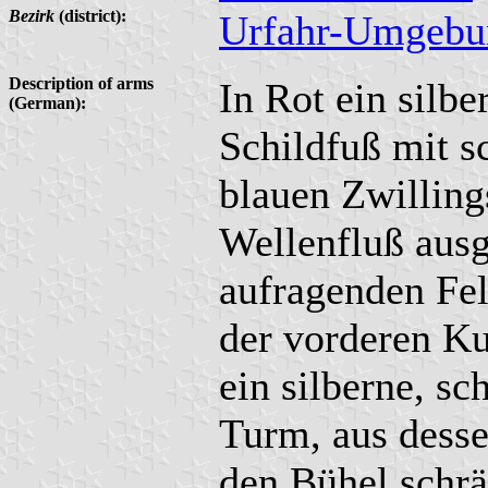
Bezirk
(district):
Urfahr-Umgebu
Description of arms
In Rot ein silb
(German):
Schildfuß mit s
blauen Zwillin
Wellenfluß ausg
aufragenden Fel
der vorderen Ku
ein silberne, s
Turm, aus desse
den Bühel schrä