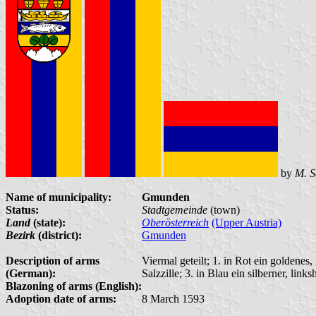
by
M. 
Name of municipality:
Gmunden
Status:
Stadtgemeinde
(town)
Land
(state):
Oberösterreich
(Upper Austria)
Bezirk
(district):
Gmunden
Description of arms
Viermal geteilt; 1. in Rot ein goldenes
(German):
Salzzille; 3. in Blau ein silberner, lin
Blazoning of arms (English):
Adoption date of arms:
8 March 1593