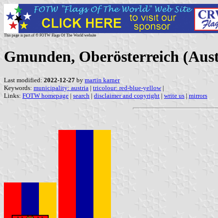
This page is part of © FOTW Flags Of The World website
Gmunden, Oberösterreich (Aust
Last modified:
2022-12-27
by
martin karner
Keywords:
municipality: austria
|
tricolour: red-blue-yellow
|
Links:
FOTW homepage
|
search
|
disclaimer and copyright
|
write us
|
mirrors