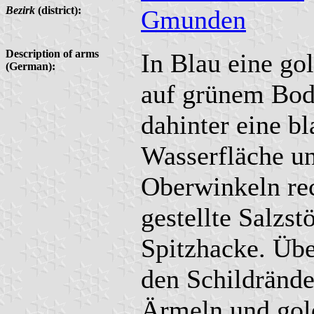
Bezirk
(district):
Gmunden
Description of arms
In Blau eine go
(German):
auf grünem Bod
dahinter eine bl
Wasserfläche und
Oberwinkeln rec
gestellte Salzst
Spitzhacke. Übe
den Schildränd
Ärmeln und gol