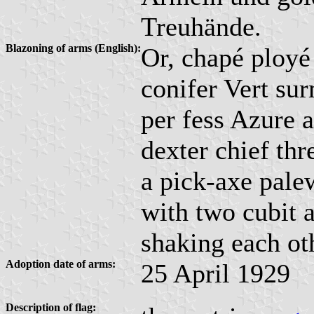
Treuhände.
Blazoning of arms (English):
Or, chapé ployé
conifer Vert su
per fess Azure 
dexter chief thre
a pick-axe pale
with two cubit 
shaking each ot
Adoption date of arms:
25 April 1929
Description of flag: