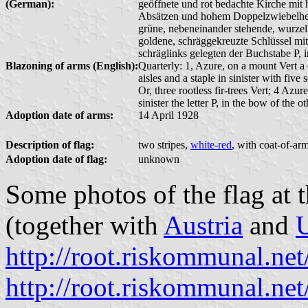
(German):
geöffnete und rot bedachte Kirche mit 
Absätzen und hohem Doppelzwiebelhelm;
grüne, nebeneinander stehende, wurzel
goldene, schräggekreuzte Schlüssel mit
schräglinks gelegten der Buchstabe P, 
Blazoning of arms (English):
Quarterly: 1, Azure, on a mount Vert a
aisles and a staple in sinister with fi
Or, three rootless fir-trees Vert; 4 Azu
sinister the letter P, in the bow of the
Adoption date of arms:
14 April 1928
Description of flag:
two stripes,
white-red
, with coat-of-ar
Adoption date of flag:
unknown
Some photos of the flag at 
(together with
Austria
and
U
http://root.riskommunal.n
http://root.riskommunal.n