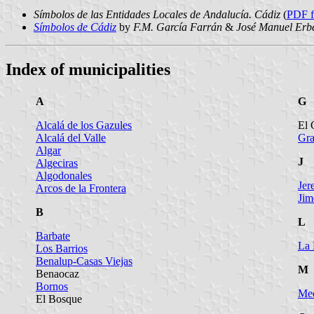
Símbolos de las Entidades Locales de Andalucía. Cádiz
(
PDF f
Símbolos de Cádiz
by
F.M. García Farrán
&
José Manuel Erb
Index of municipalities
A
G
Alcalá de los Gazules
El 
Alcalá del Valle
Gra
Algar
J
Algeciras
Algodonales
Jer
Arcos de la Frontera
Jim
B
L
Barbate
La 
Los Barrios
Benalup-Casas Viejas
M
Benaocaz
Bornos
Med
El Bosque