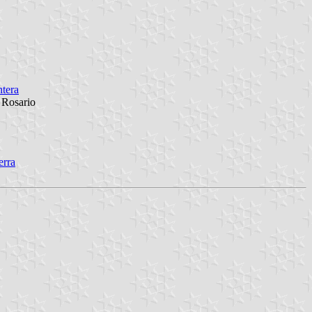
ntera
 Rosario
erra