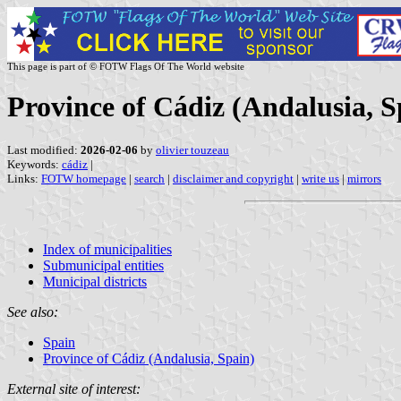
This page is part of © FOTW Flags Of The World website
Province of Cádiz (Andalusia, S
Last modified:
2026-02-06
by
olivier touzeau
Keywords:
cádiz
|
Links:
FOTW homepage
|
search
|
disclaimer and copyright
|
write us
|
mirrors
Index of municipalities
Submunicipal entities
Municipal districts
See also:
Spain
Province of Cádiz (Andalusia, Spain)
External site of interest: