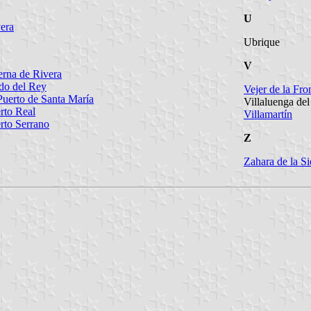
U
era
Ubrique
V
erna de Rivera
do del Rey
Vejer de la Fro
Puerto de Santa María
Villaluenga del
rto Real
Villamartín
rto Serrano
Z
Zahara de la Si