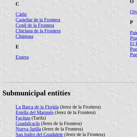
O
C
Olv
Cádiz
Castellar de la Frontera
P
Conil de la Frontera
Chiclana de la Frontera
Pat
Chipiona
Pra
El 
E
Pue
Pue
Espera
Submunicipal entities
La Barca de la Florida
(Jerez de la Frontera)
Estella del Marqués
(Jerez de la Frontera)
Facinas
(Tarifa)
Guadalcacín
(Jerez de la Frontera)
Nueva Jarilla
(Jerez de la Frontera)
San Isidro del Guadalete
(Jerez de la Frontera)