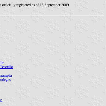
 officially registered as of 15 September 2009
lle
Tesorillo
arrameda
Bodegas
me