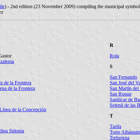
ile
) - 2nd edition (23 November 2009) compiling the municipal symbols
ez
R
Gastor
Rota
zalema
S
San Fernando
ez de la Frontera
San José del Va
ena de la Frontera
San Martín del 
San Roque
Sanlúcar de B
Setenil de las 
Línea de la Concepción
T
Tarifa
ina Sidonia
Torre Alháqui
Trebujena