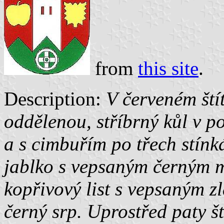
from
this site
.
Description:
V červeném ští
oddělenou, stříbrný kůl v 
a s cimbuřím po třech stínk
jablko s vepsaným černým m
kopřivový list s vepsaným 
černý srp. Uprostřed paty št