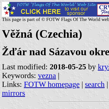
This page is part of © FOTW Flags Of The World web
Věžná (Czechia)
Žďár nad Sázavou okres
Last modified:
2018-05-25
by
kry
Keywords:
vezna
|
Links:
FOTW homepage
|
search
mirrors