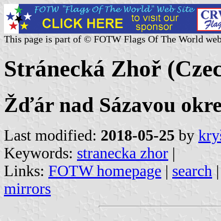
This page is part of © FOTW Flags Of The World web
Stránecká Zhoř (Czec
Žďár nad Sázavou okres
Last modified:
2018-05-25
by
kry
Keywords:
stranecka zhor
|
Links:
FOTW homepage
|
search
mirrors