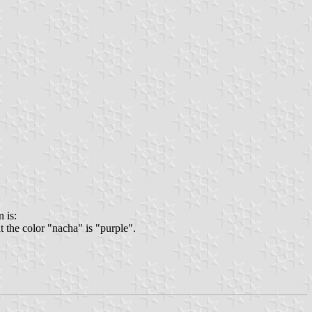
n is:
 the color "nacha" is "purple".