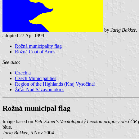
by
Jarig Bakker
,
adopted 27 Apr 1999
Rožná municipality flag
Rožná Coat of Arms
See also:
Czechia
Czech Municipalities
Region of the Highlands (Kraj Vysočina)
Žďár Nad Sázavou okres
Rožná municipal flag
Image based on
Petr Exner's Vexilologický Lexikon prapory obcí ČR 
blue.
Jarig Bakker
, 5 Nov 2004