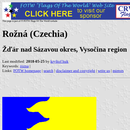
This page is part of © FOTW Flags Of The World website
Rožná (Czechia)
Žďár nad Sázavou okres, Vysočina region
Last modified:
2018-05-25
by
kryštof huk
Keywords:
rozna
|
Links:
FOTW homepage
|
search
|
disclaimer and copyright
|
write us
|
mirrors