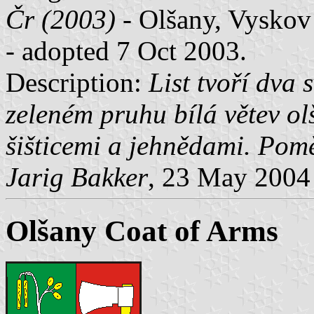
Čr (2003)
- Olšany, Vyskov 
- adopted 7 Oct 2003.
Description:
List tvoří dva 
zeleném pruhu bílá větev olš
šišticemi a jehnědami. Poměr
Jarig Bakker
, 23 May 2004
Olšany Coat of Arms