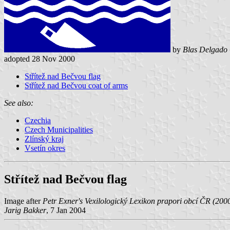
by
Blas Delgado 
adopted 28 Nov 2000
Střítež nad Bečvou flag
Střítež nad Bečvou coat of arms
See also:
Czechia
Czech Municipalities
Zlínský kraj
Vsetín okres
Střítež nad Bečvou flag
Image after
Petr Exner's Vexilologický Lexikon prapori obcí ČR (200
Jarig Bakker
, 7 Jan 2004