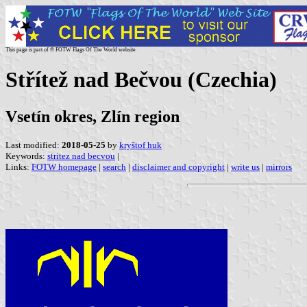
This page is part of © FOTW Flags Of The World website
Střítež nad Bečvou (Czechia)
Vsetín okres, Zlín region
Last modified:
2018-05-25
by
kryštof huk
Keywords:
stritez nad becvou
|
Links:
FOTW homepage
|
search
|
disclaimer and copyright
|
write us
|
mirrors