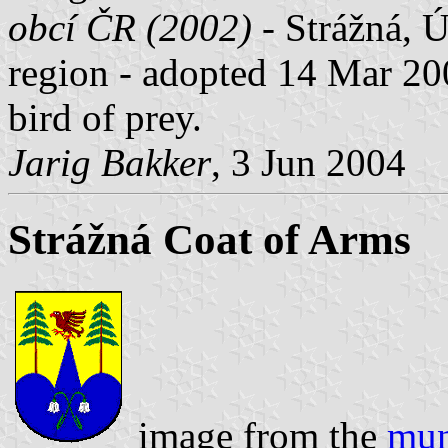
obcí ČR (2002)
- Strážná, Ú
region - adopted 14 Mar 2002
bird of prey.
Jarig Bakker
, 3 Jun 2004
Strážná Coat of Arms
image from the
mun