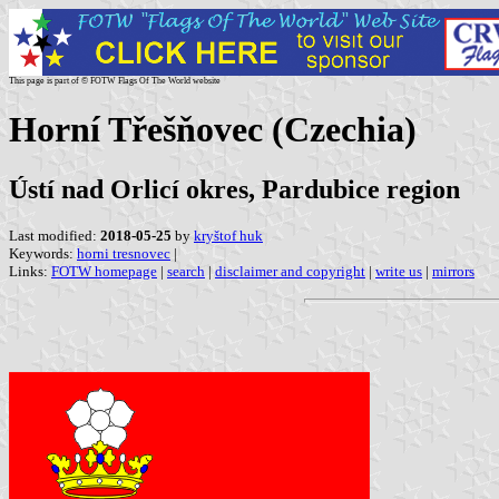
This page is part of © FOTW Flags Of The World website
Horní Třešňovec (Czechia)
Ústí nad Orlicí okres, Pardubice region
Last modified:
2018-05-25
by
kryštof huk
Keywords:
horni tresnovec
|
Links:
FOTW homepage
|
search
|
disclaimer and copyright
|
write us
|
mirrors