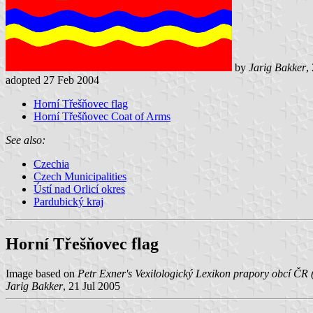
by
Jarig Bakker
,
adopted 27 Feb 2004
Horní Třešňovec flag
Horní Třešňovec Coat of Arms
See also:
Czechia
Czech Municipalities
Ústí nad Orlicí okres
Pardubický kraj
Horní Třešňovec flag
Image based on
Petr Exner's Vexilologický Lexikon prapory obcí ČR 
Jarig Bakker
, 21 Jul 2005