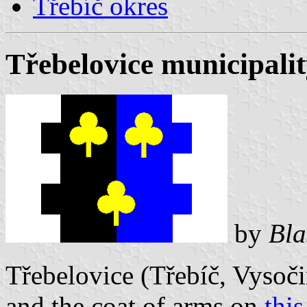
Třebíč okres
Třebelovice municipalit
by
Bla
Třebelovice (Třebíč, Vysoči
and the coat of arms on
this