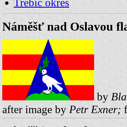
Trebíc okres
Náměšť nad Oslavou fl
by
Bla
after image by
Petr Exner;