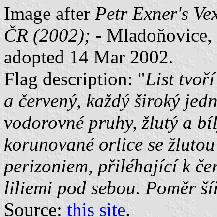
Image after
Petr Exner's Ve
ČR (2002);
- Mladoňovice, T
adopted 14 Mar 2002.
Flag description: "
List tvoř
a červený, každý široký jedn
vodorovné pruhy, žlutý a bí
korunované orlice se žlutou
perizoniem, přiléhající k 
liliemi pod sebou. Poměr šíř
Source:
this site
.