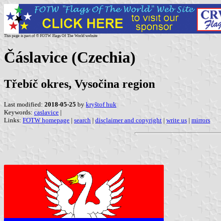
This page is part of © FOTW Flags Of The World website
Čáslavice (Czechia)
Třebíč okres, Vysočina region
Last modified:
2018-05-25
by
kryštof huk
Keywords:
caslavice
|
Links:
FOTW homepage
|
search
|
disclaimer and copyright
|
write us
|
mirrors