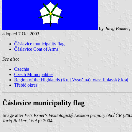
by
Jarig Bakker
,
adopted 7 Oct 2003
Čáslavice municipality flag
Čáslavice Coat of Arms
See also:
Czechia
Czech Municipalities
Region of the Highlands (Kraj Vysočina), was: Jihlavský kraj
Třebíč okres
Čáslavice municipality flag
Image after
Petr Exner's Vexilologický Lexikon prapory obcí ČR (20
Jarig Bakker
, 16 Apr 2004